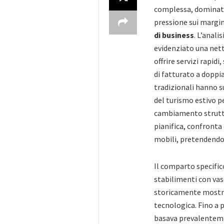
complessa, dominata
pressione sui margi
di business
. L’anali
evidenziato una nett
offrire servizi rapidi
di fatturato a doppi
tradizionali hanno su
del turismo estivo pe
cambiamento struttur
pianifica, confronta
mobili, pretendend
Il comparto specifi
stabilimenti con vas
storicamente mostra
tecnologica. Fino a 
basava prevalenteme