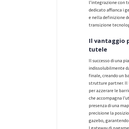
l’integrazione con t
dedicato affianca i 
e nella definizione d
transizione tecnologi
Il vantaggio p
tutele
Il successo di una p
indissolubilmente da
finale, creando un b
strutture partner. I
per azzerare le barri
che accompagna l’ute
presenza di una mapp
precisione la posizi
gazebo, garantendo t
I gateway di pagame