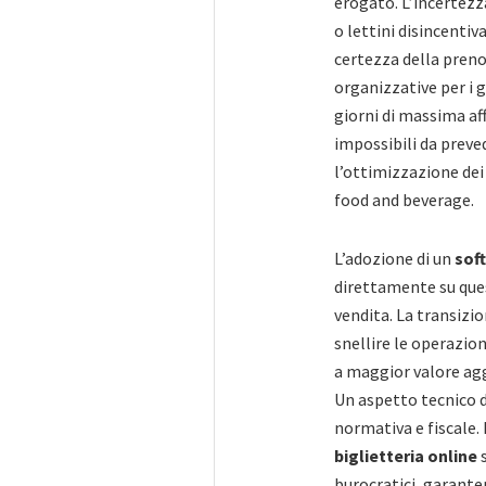
erogato. L’incertezz
o lettini disincentiv
certezza della prenot
organizzative per i g
giorni di massima aff
impossibili da prev
l’ottimizzazione dei
food and beverage.
L’adozione di un
sof
direttamente su ques
vendita. La transizi
snellire le operazion
a maggior valore aggi
Un aspetto tecnico d
normativa e fiscale.
biglietteria online
s
burocratici, garante