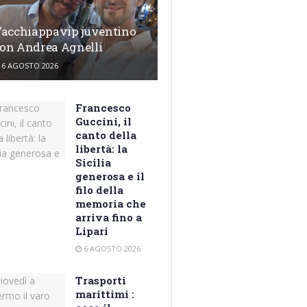
’acchiappavip juventino
on Andrea Agnelli
6 AGOSTO 2026
Francesco
Guccini, il
canto della
libertà: la
Sicilia
generosa e il
filo della
memoria che
arriva fino a
Lipari
6 AGOSTO 2026
Trasporti
marittimi :