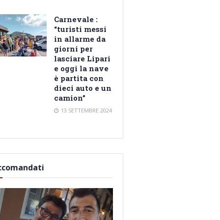
Carnevale :
“turisti messi
in allarme da
giorni per
lasciare Lipari
e oggi la nave
è partita con
dieci auto e un
camion”
13 SETTEMBRE 2024
ccomandati