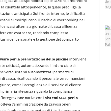
a legata alla disponibilità di postazioni, ombrelloni
a la clientela altospendente, la quale predilige la
azione anticipata. Sul fronte interno, le difficoltà
estori si moltiplicano: il rischio di overbooking nei
luenza si alterna a giornate di bassa affluenza
edere con esattezza, rendendo complessa
 turni del personale e la gestione del comparto
tware per la prenotazione delle piscine
interviene
te criticità, automatizzando l’intero ciclo di
one verso sistemi automatizzati permette di
i di cassa, ricollocando il personale verso mansioni
unto, come l’accoglienza o il servizio al cliente.
i primaria rilevanza riguarda la compliance
 L’integrazione nativa con i
sistemi SIAE per la
olleva l’amministrazione da gravosi oneri
ndo l’emissione automatica di titoli di accesso a