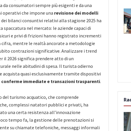
 da consumatori sempre più esigenti e da una
ni operativi che impone una
revisione dei modelli
si dei bilanci consuntivi relativi alla stagione 2025 ha
a spaccatura nel mercato: le aziende capaci di
, sicuri e privi di frizioni hanno registrato incrementi
a cifra, mentre le realtà ancorate a metodologie
bito contrazioni significative. Analizzare i trend
r il 2026 significa prendere atto di un
ale nelle abitudini di spesa. Il turista odierno
 e acquista quasi esclusivamente tramite dispositivi
o
conferme immediate e transazioni trasparenti
.
co del turismo acquatico, che comprende
Ra
che, complessi natatori pubblici e privati, ha
to una certa resistenza all’innovazione
poco tempo fa, la gestione delle prenotazioni si
nte su chiamate telefoniche, messaggi informali