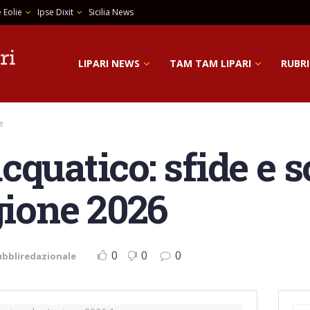
 Eolie
Ipse Dixit
Sicilia News
LIPARI NEWS
TAM TAM LIPARI
RUBRI
e
quatico: sfide e s
gione 2026
0
0
0
ubbliredazionale