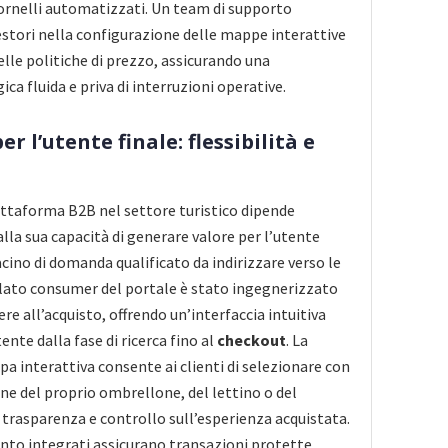
ornelli automatizzati. Un team di supporto
gestori nella configurazione delle mappe interattive
elle politiche di prezzo, assicurando una
ca fluida e priva di interruzioni operative.
er l’utente finale: flessibilità e
iattaforma B2B nel settore turistico dipende
lla sua capacità di generare valore per l’utente
acino di domanda qualificato da indirizzare verso le
l lato consumer del portale è stato ingegnerizzato
ere all’acquisto, offrendo un’interfaccia intuitiva
nte dalla fase di ricerca fino al
checkout
. La
a interattiva consente ai clienti di selezionare con
one del proprio ombrellone, del lettino o del
rasparenza e controllo sull’esperienza acquistata.
nto integrati assicurano transazioni protette,