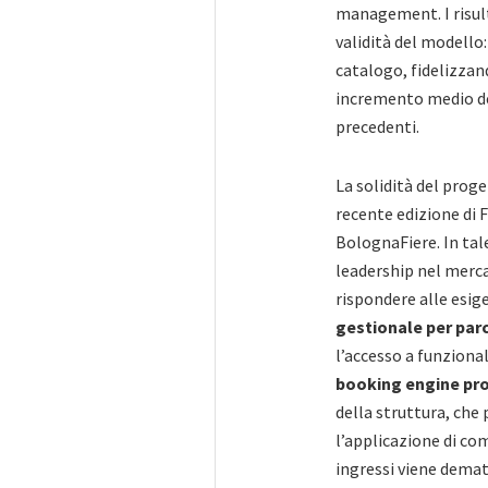
management. I risult
validità del modello:
catalogo, fidelizzan
incremento medio de
precedenti.
La solidità del prog
recente edizione di 
BolognaFiere. In tal
leadership nel merca
rispondere alle esig
gestionale per parc
l’accesso a funzional
booking engine pro
della struttura, che
l’applicazione di co
ingressi viene demat