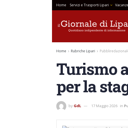
Home
Servizi e Trasporti Lipari
Vacanze
Home
Rubriche Lipari
Pubbliredazional
Turismo ac
per la sta
by
GdL
17 Maggio 2026
in
P