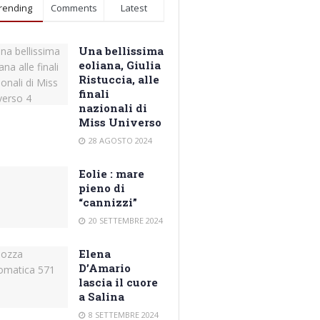
rending
Comments
Latest
Una bellissima
eoliana, Giulia
Ristuccia, alle
finali
nazionali di
Miss Universo
28 AGOSTO 2024
Eolie : mare
pieno di
“cannizzi”
20 SETTEMBRE 2024
Elena
D’Amario
lascia il cuore
a Salina
8 SETTEMBRE 2024