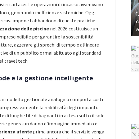
stri cartacei. Le operazioni di incasso avvenivano
loco, generando inefficienze sistemiche. Oggi
L
 ricavi impone l’abbandono di queste pratiche
c
izzazione delle piscine
nel 2026 costituisce un
imprescindibile per garantire la sostenibilità
utture, azzerare gli sprechi di tempo e allineare
ative di un pubblico ormai abituato agli standard
l travel tech.
ode e la gestione intelligente
un modello gestionale analogico comporta costi
progressivamente la redditività degli impianti.
 di lunghe file di bagnanti in attesa sotto il sole
tterie genera un danno d’immagine immediato e
erienza utente
prima ancora che il servizio venga