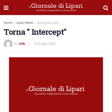
Home
Lipari News
Spettacoli Lipari
Torna ” Intercept”
by
GdL
9 Giugno 2020