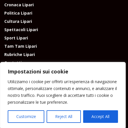
Cronaca Lipari
Politica Lipari
Cultura Lipari
Spettacoli Lipari
Sport Lipari
Tam Tam Lipari
Rubriche Lipari
Contatti
Impostazioni sui cookie
Utilizziamo i cookie per offrirti un'esperienza di navigazione
ottimale, personalizzare contenuti e annunci, e analizzare il
nostro traffico. Puoi scegliere di accettare tutti i cookie o
Direttore responsabile: Peppe Paino - Eolmedia, via Zinzolo, 20 - 980555 -
personalizzare le tue preferenze.
Lipari (Me) - Tel. 3924544698 e-mail: giornaledilipari@gmail.com -
peppepaino1@gmail.com Testata registrata al Tribunale di Barcellona
P.G.
Customize
Reject All
Accept All