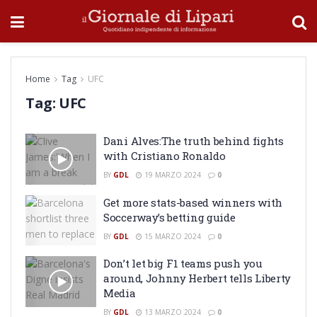
Home
Tag
UFC
Tag:
UFC
Dani Alves:The truth behind fights
with Cristiano Ronaldo
BY
GDL
19 MARZO 2024
0
Get more stats-based winners with
Soccerway’s betting guide
BY
GDL
15 MARZO 2024
0
Don’t let big F1 teams push you
around, Johnny Herbert tells Liberty
Media
BY
GDL
13 MARZO 2024
0