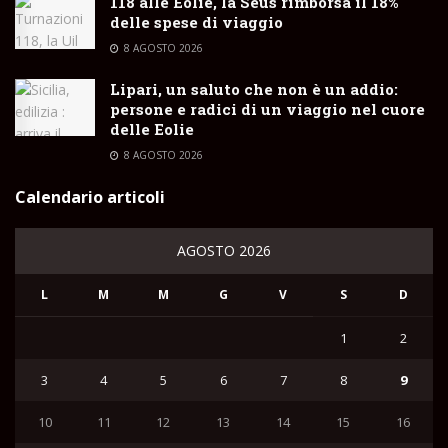
118 alle Eolie, la Seus rimborsa il 18%
delle spese di viaggio
8 AGOSTO 2026
Lipari, un saluto che non è un addio:
persone e radici di un viaggio nel cuore
delle Eolie
8 AGOSTO 2026
Calendario articoli
AGOSTO 2026
L
M
M
G
V
S
D
1
2
3
4
5
6
7
8
9
10
11
12
13
14
15
16