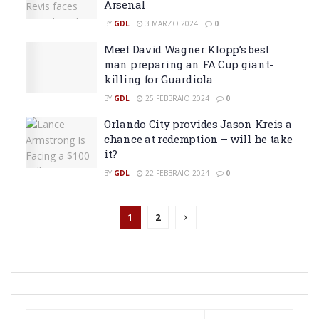
Arsenal
BY
GDL
3 MARZO 2024
0
Meet David Wagner:Klopp’s best
man preparing an FA Cup giant-
killing for Guardiola
BY
GDL
25 FEBBRAIO 2024
0
Orlando City provides Jason Kreis a
chance at redemption – will he take
it?
BY
GDL
22 FEBBRAIO 2024
0
1
2