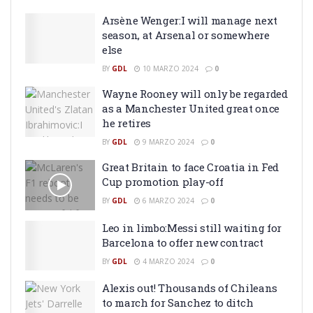
Arsène Wenger:I will manage next
season, at Arsenal or somewhere
else
BY
GDL
10 MARZO 2024
0
Wayne Rooney will only be regarded
as a Manchester United great once
he retires
BY
GDL
9 MARZO 2024
0
Great Britain to face Croatia in Fed
Cup promotion play-off
BY
GDL
6 MARZO 2024
0
Leo in limbo:Messi still waiting for
Barcelona to offer new contract
BY
GDL
4 MARZO 2024
0
Alexis out! Thousands of Chileans
to march for Sanchez to ditch