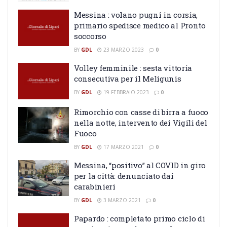
Messina : volano pugni in corsia,
primario spedisce medico al Pronto
soccorso
BY
GDL
23 MARZO 2023
0
Volley femminile : sesta vittoria
consecutiva per il Meligunis
BY
GDL
19 FEBBRAIO 2023
0
Rimorchio con casse di birra a fuoco
nella notte, intervento dei Vigili del
Fuoco
BY
GDL
17 MARZO 2021
0
Messina, “positivo” al COVID in giro
per la città: denunciato dai
carabinieri
BY
GDL
3 MARZO 2021
0
Papardo : completato primo ciclo di