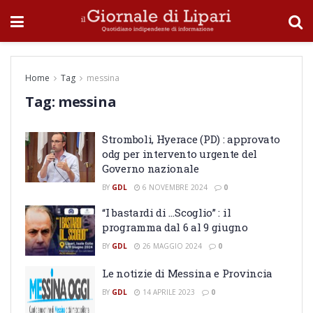
Home
Tag
messina
Tag:
messina
Stromboli, Hyerace (PD) : approvato
odg per intervento urgente del
Governo nazionale
BY
GDL
6 NOVEMBRE 2024
0
“I bastardi di …Scoglio” : il
programma dal 6 al 9 giugno
BY
GDL
26 MAGGIO 2024
0
Le notizie di Messina e Provincia
BY
GDL
14 APRILE 2023
0