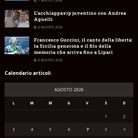
7 AGOSTO 2026
L’acchiappavip juventino con Andrea
Agnelli
6 AGOSTO 2026
Francesco Guccini, il canto della libertà:
la Sicilia generosa e il filo della
memoria che arriva fino a Lipari
6 AGOSTO 2026
Calendario articoli
AGOSTO 2026
L
M
M
G
V
S
D
1
2
3
4
5
6
7
8
9