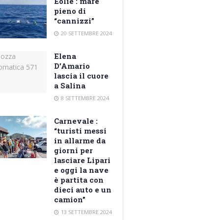
Eolie : mare
pieno di
“cannizzi”
20 SETTEMBRE 2024
Elena
D’Amario
lascia il cuore
a Salina
8 SETTEMBRE 2024
Carnevale :
“turisti messi
in allarme da
giorni per
lasciare Lipari
e oggi la nave
è partita con
dieci auto e un
camion”
13 SETTEMBRE 2024