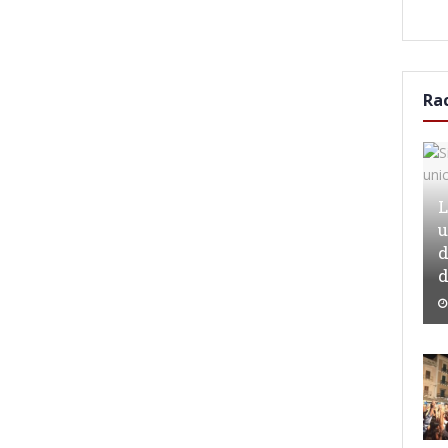
Ra
L
u
d
d