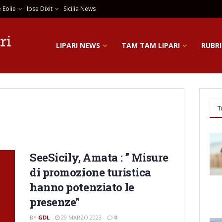
 Eolie
Ipse Dixit
Sicilia News
LIPARI NEWS
TAM TAM LIPARI
RUBRI
T
SeeSicily, Amata : ” Misure
di promozione turistica
hanno potenziato le
presenze”
BY
GDL
29 MARZO 2023
0