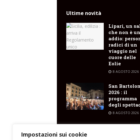
Ultime novità
Lipari, un sa
che non è u
addio: perso
radici di un
viaggio nel
cuore delle
Eolie
8 AGOSTO 2026
San Bartolo
2026 : il
programma
degli spetta
8 AGOSTO 2026
Pianoconte ,
nella notte 
Impostazioni sui cookie
altro incend