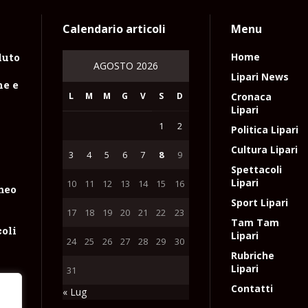
Calendario articoli
Menu
luto
Home
AGOSTO 2026
n
Lipari News
ne e
L
M
M
G
V
S
D
Cronaca
Lipari
1
2
Politica Lipari
Cultura Lipari
3
4
5
6
7
8
9
Spettacoli
Lipari
10
11
12
13
14
15
16
meo
Sport Lipari
17
18
19
20
21
22
23
Tam Tam
coli
Lipari
24
25
26
27
28
29
30
Rubriche
Lipari
31
Contatti
« Lug
un
io