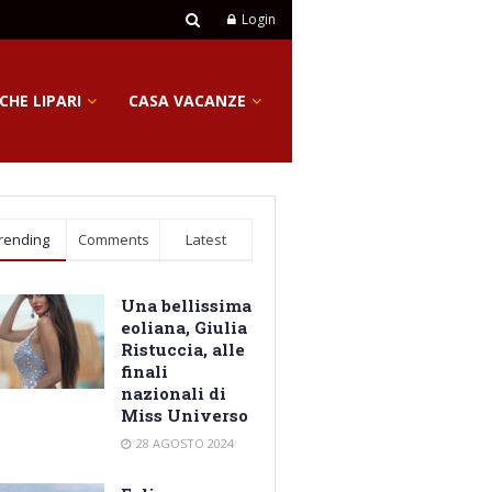
Login
CHE LIPARI
CASA VACANZE
rending
Comments
Latest
Una bellissima
eoliana, Giulia
Ristuccia, alle
finali
nazionali di
Miss Universo
28 AGOSTO 2024