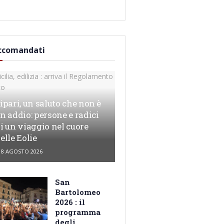
ccomandati
ipari, un saluto che non è
n addio: persone e radici
i un viaggio nel cuore
elle Eolie
8 AGOSTO 2026
San
Bartolomeo
2026 : il
programma
degli