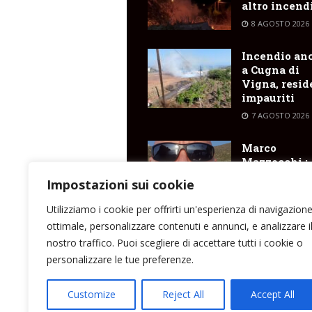
altro incend
8 AGOSTO 2026
Incendio an
a Cugna di
Vigna, resid
impauriti
7 AGOSTO 2026
Marco
Mazzocchi :
“fermate i
Impostazioni sui cookie
rincari dei
trasporti
Utilizziamo i cookie per offrirti un'esperienza di navigazion
marittimi pe
ottimale, personalizzare contenuti e annunci, e analizzare i
isole”
nostro traffico. Puoi scegliere di accettare tutti i cookie o
7 AGOSTO 2026
personalizzare le tue preferenze.
Customize
Reject All
Accept All