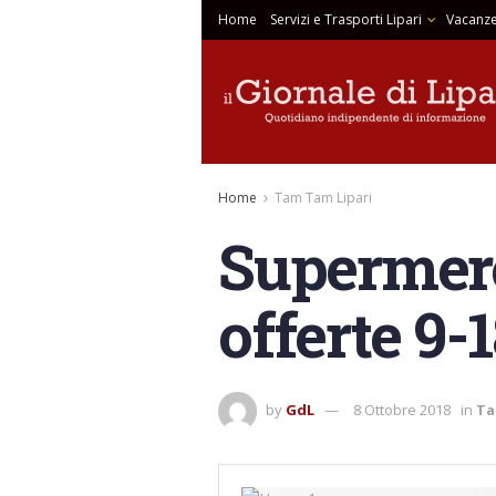
Home
Servizi e Trasporti Lipari
Vacanze
Home
Tam Tam Lipari
Supermerca
offerte 9-1
by
GdL
8 Ottobre 2018
in
Ta