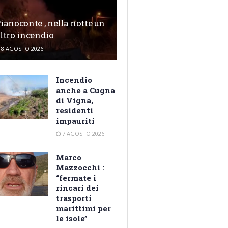
ianoconte , nella notte un
ltro incendio
8 AGOSTO 2026
Incendio
anche a Cugna
di Vigna,
residenti
impauriti
7 AGOSTO 2026
Marco
Mazzocchi :
“fermate i
rincari dei
trasporti
marittimi per
le isole”