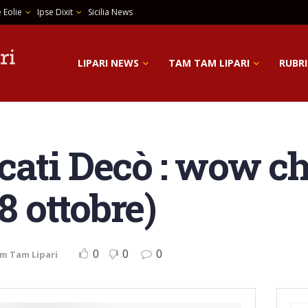
 Eolie
Ipse Dixit
Sicilia News
LIPARI NEWS
TAM TAM LIPARI
RUBRI
ti Decò : wow che 
8 ottobre)
0
0
0
m Tam Lipari