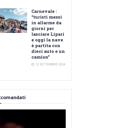
Carnevale :
“turisti messi
in allarme da
giorni per
lasciare Lipari
e oggi la nave
è partita con
dieci auto e un
camion”
13 SETTEMBRE 2024
ccomandati