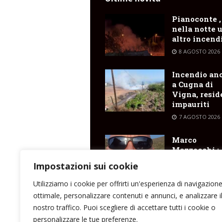
Pianoconte ,
nella notte 
altro incend
8 AGOSTO 2026
Incendio an
a Cugna di
Vigna, resid
impauriti
7 AGOSTO 2026
Marco
Mazzocchi :
“fermate i
Impostazioni sui cookie
rincari dei
trasporti
Utilizziamo i cookie per offrirti un'esperienza di navigazion
marittimi pe
ottimale, personalizzare contenuti e annunci, e analizzare i
isole”
nostro traffico. Puoi scegliere di accettare tutti i cookie o
7 AGOSTO 2026
personalizzare le tue preferenze.