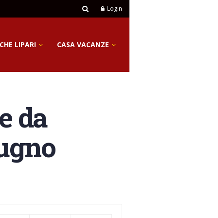
Login
CHE LIPARI
CASA VACANZE
te da
iugno