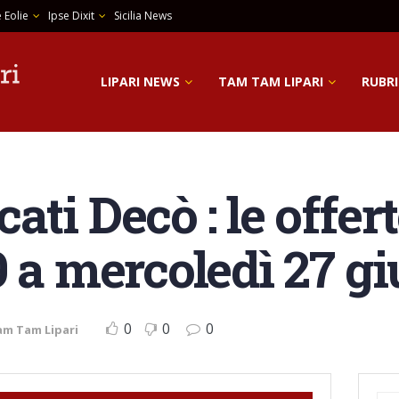
 Eolie
Ipse Dixit
Sicilia News
LIPARI NEWS
TAM TAM LIPARI
RUBRI
ti Decò : le offer
9 a mercoledì 27 g
0
0
0
am Tam Lipari