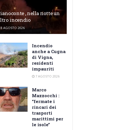
ianoconte , nella notte un
ltro incendio
8 AGOSTO 2026
Incendio
anche a Cugna
di Vigna,
residenti
impauriti
7 AGOSTO 2026
Marco
Mazzocchi :
“fermate i
rincari dei
trasporti
marittimi per
le isole”