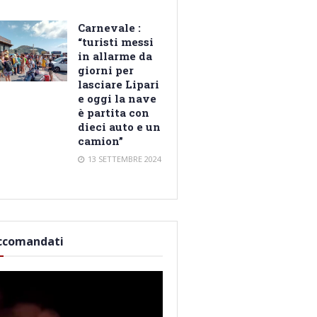
Carnevale :
“turisti messi
in allarme da
giorni per
lasciare Lipari
e oggi la nave
è partita con
dieci auto e un
camion”
13 SETTEMBRE 2024
ccomandati