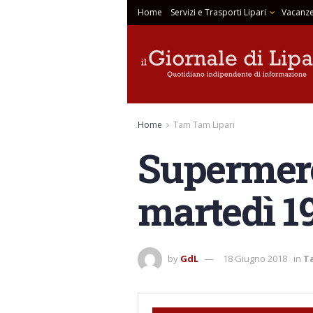
Home
Servizi e Trasporti Lipari
Vacanze
Home
Tam Tam Lipari
Supermerca
martedì 1
by
GdL
18 Giugno 2018
in
T