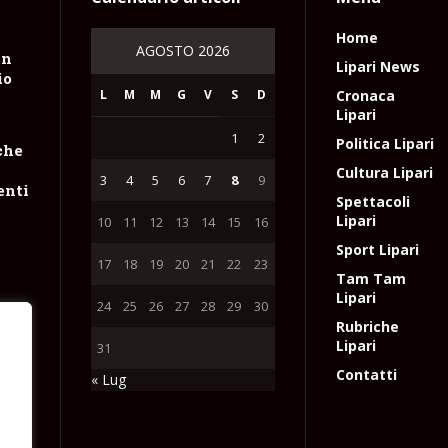
Home
AGOSTO 2026
un
Lipari News
io
L
M
M
G
V
S
D
Cronaca
Lipari
1
2
Politica Lipari
che
Cultura Lipari
3
4
5
6
7
8
9
enti
Spettacoli
Lipari
10
11
12
13
14
15
16
Sport Lipari
17
18
19
20
21
22
23
Tam Tam
Lipari
24
25
26
27
28
29
30
Rubriche
Lipari
31
e
Contatti
« Lug
r le
l