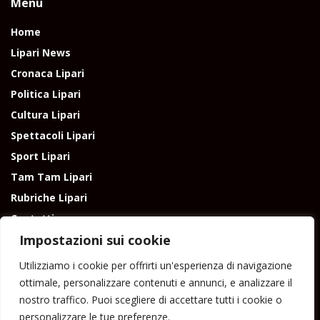
Menu
Home
Lipari News
Cronaca Lipari
Politica Lipari
Cultura Lipari
Spettacoli Lipari
Sport Lipari
Tam Tam Lipari
Rubriche Lipari
Contatti
Impostazioni sui cookie
Utilizziamo i cookie per offrirti un'esperienza di navigazione
ottimale, personalizzare contenuti e annunci, e analizzare il
nostro traffico. Puoi scegliere di accettare tutti i cookie o
Direttore responsabile: Peppe Paino - Eolmedia, via Zinzolo, 20 - 980555 -
personalizzare le tue preferenze.