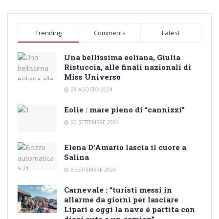
Trending
Comments
Latest
Una bellissima eoliana, Giulia
Ristuccia, alle finali nazionali di
Miss Universo
28 AGOSTO 2024
Eolie : mare pieno di “cannizzi”
20 SETTEMBRE 2024
Elena D’Amario lascia il cuore a
Salina
8 SETTEMBRE 2024
Carnevale : “turisti messi in
allarme da giorni per lasciare
Lipari e oggi la nave è partita con
dieci auto e un camion”