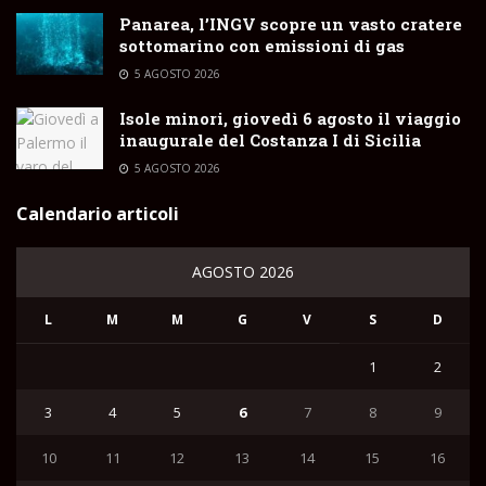
Panarea, l’INGV scopre un vasto cratere
sottomarino con emissioni di gas
5 AGOSTO 2026
Isole minori, giovedì 6 agosto il viaggio
inaugurale del Costanza I di Sicilia
5 AGOSTO 2026
Calendario articoli
AGOSTO 2026
L
M
M
G
V
S
D
1
2
3
4
5
6
7
8
9
10
11
12
13
14
15
16