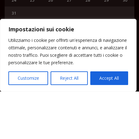
31
« Lug
Impostazioni sui cookie
Menu
Utilizziamo i cookie per offrirti un'esperienza di navigazione
ottimale, personalizzare contenuti e annunci, e analizzare il
Home
nostro traffico. Puoi scegliere di accettare tutti i cookie o
Lipari News
personalizzare le tue preferenze.
Cronaca Lipari
Politica Lipari
Customize
Reject All
Accept All
Cultura Lipari
Spettacoli Lipari
Sport Lipari
Tam Tam Lipari
Rubriche Lipari
Contatti