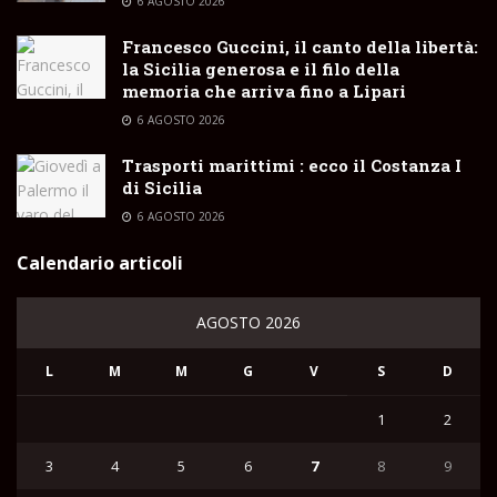
6 AGOSTO 2026
Francesco Guccini, il canto della libertà:
la Sicilia generosa e il filo della
memoria che arriva fino a Lipari
6 AGOSTO 2026
Trasporti marittimi : ecco il Costanza I
di Sicilia
6 AGOSTO 2026
Calendario articoli
AGOSTO 2026
L
M
M
G
V
S
D
1
2
3
4
5
6
7
8
9