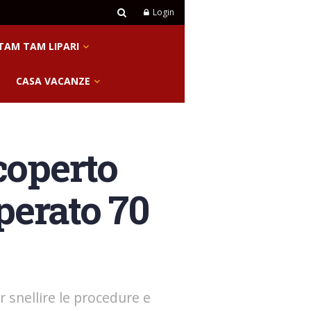
Login
TAM TAM LIPARI
CASA VACANZE
scoperto
perato 70
r snellire le procedure e