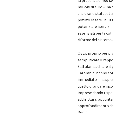
la presenza di 400 lav
milioni di euro – ha 
che erano statesottr
potuto essere utilizz
potenziare i servizi
essenziali per la col
riforme del sistema d
Oggi, proprio per pro
semplificare il rappo
Saltalamacchia e il 
Carambia, hanno sott
immediato – ha spiega
quello di andare inco
imprese dando rispos
addirittura, appuntam
approfondimento del 
Durc”.