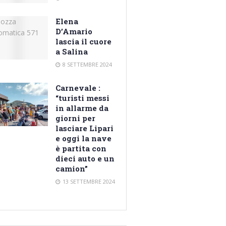
Elena
D’Amario
lascia il cuore
a Salina
8 SETTEMBRE 2024
Carnevale :
“turisti messi
in allarme da
giorni per
lasciare Lipari
e oggi la nave
è partita con
dieci auto e un
camion”
13 SETTEMBRE 2024