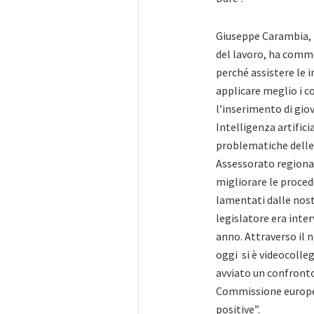
Giuseppe Carambia, p
del lavoro, ha comm
perché assistere le 
applicare meglio i c
l’inserimento di gio
Intelligenza artificia
problematiche delle 
Assessorato regional
migliorare le proce
lamentati dalle nostr
legislatore era inte
anno. Attraverso il 
oggi si è videocolle
avviato un confronto
Commissione europea
positive”.