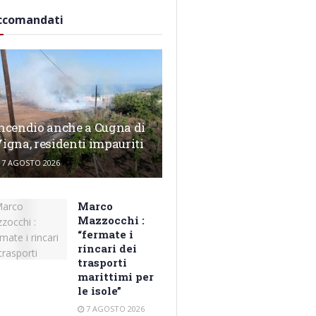
ccomandati
ncendio anche a Cugna di
igna, residenti impauriti
7 AGOSTO 2026
Marco
Mazzocchi :
“fermate i
rincari dei
trasporti
marittimi per
le isole”
7 AGOSTO 2026