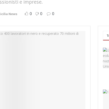
ssionisti e imprese.
0
0
0
icilia News
T