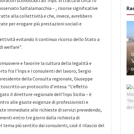
oratori sconosciuti all’Inps. Si tratta di circa 70
osservato Saltalamacchia – , risorse significative
Ra
atte alla collettività e che, invece, avrebbero
ate per erogare più prestazioni sociali e
lettività evitando il continuo ricorso dello Stato a
i welfare”.
I
V
muovere e favorire la cultura della legalità e
rto fra l’Inps e i consulenti del lavoro, Sergio
presidente della Consulta regionale, Giuseppe
oscritto un protocollo d’intesa. “L’effetto
to il direttore regionale dell’Inps Sicilia – è
ntro alle giuste esigenze di professionisti e
te immediate alle richieste di servizi prevedendo,
enti entro tre giorni dalla richiesta di
tema più sentito dai consulenti, cioè il rilascio del