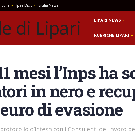
 Eolie
Ipse Dixit
Sicilia News
LIPARI NEWS
RUBRICHE LIPARI
n 11 mesi l’Inps ha 
tori in nero e recu
 euro di evasione
 protocollo d’intesa con i Consulenti del lavoro pe