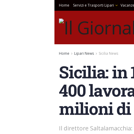
Home
Servizi e Trasporti Lipari
Vacanze
Home
Lipari News
Sicilia News
Sicilia: i
400 lavora
milioni di
Il direttore Saltalamacchia: