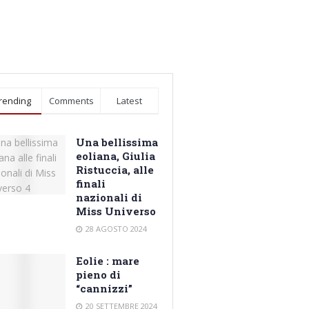
rending
Comments
Latest
Una bellissima
eoliana, Giulia
Ristuccia, alle
finali
nazionali di
Miss Universo
28 AGOSTO 2024
Eolie : mare
pieno di
“cannizzi”
20 SETTEMBRE 2024