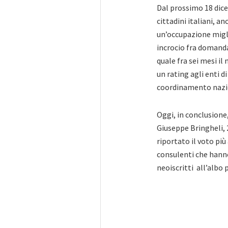
Dal prossimo 18 dicem
cittadini italiani, a
un’occupazione migli
incrocio fra domanda 
quale fra sei mesi il
un rating agli enti d
coordinamento nazion
Oggi, in conclusion
Giuseppe Bringheli, 2
riportato il voto più
consulenti che hanno
neoiscritti all’albo 