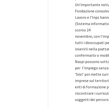
Un’importante notizi
Fondazione consulenti
Lavoro e l’Inps hann
(Sistema informativo
scorso 24
novembre, con l’impie
tutti i disoccupati pe
inserirli nella piat
confermarlo o modifi
Naspi possono sottos
per l’impiego senza 
‘Siisl’ poi mette curr
imprese sul territor
enti di formazione p
riscontrare i curricu
soggetti dei percorsi