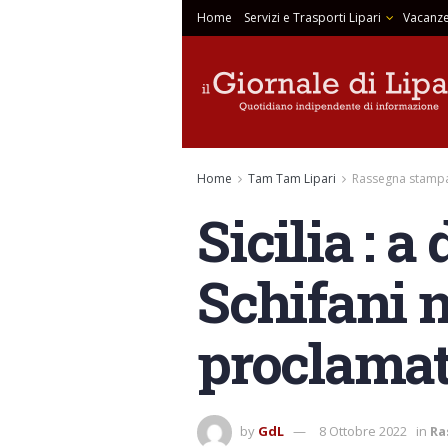
Home
Servizi e Trasporti Lipari
Vacanze
Home
Tam Tam Lipari
Rassegna stampa
Sicilia : 
Schifani 
proclamat
by
GdL
8 Ottobre 2022
in
Ra