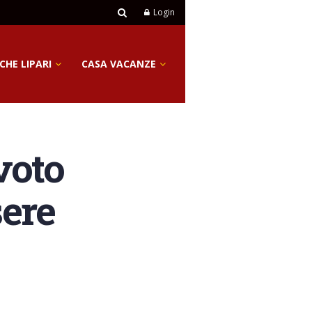
Login
CHE LIPARI
CASA VACANZE
voto
sere