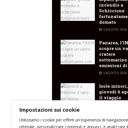
incendio a
Schiccione
fortunatame
domato
5 AGOSTO 2026
Panarea, l’I
scopre un va
cratere
sottomarino
emissioni di
5 AGOSTO 2026
Isole minori,
giovedì 6 ag
il viaggio
inaugurale d
Costanza I d
Impostazioni sui cookie
Sicilia
Utilizziamo i cookie per offrirti un'esperienza di navigazion
5 AGOSTO 2026
ottimale, personalizzare contenuti e annunci, e analizzare i