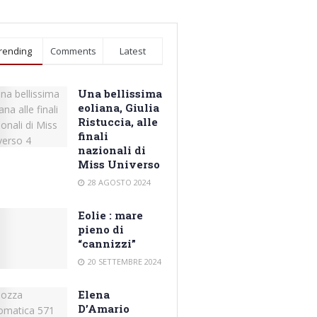
rending
Comments
Latest
Una bellissima
eoliana, Giulia
Ristuccia, alle
finali
nazionali di
Miss Universo
28 AGOSTO 2024
Eolie : mare
pieno di
“cannizzi”
20 SETTEMBRE 2024
Elena
D’Amario