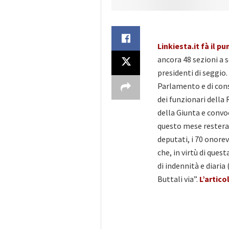
Linkiesta.it fà il 
ancora 48 sezioni a 
presidenti di seggio
Parlamento e di cons
dei funzionari della
della Giunta e convo
questo mese restera
deputati, i 70 onorev
che, in virtù di ques
di indennità e diari
Buttali via”.
L’artico