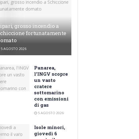
ipari, grosso incendio a
chiccione fortunatamente
domato
5 AGOSTO 2026
Panarea,
l’INGV scopre
un vasto
cratere
sottomarino
con emissioni
di gas
5 AGOSTO 2026
Isole minori,
giovedì 6