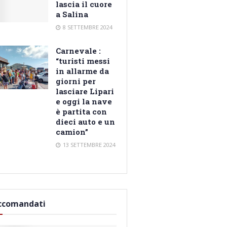
lascia il cuore
a Salina
8 SETTEMBRE 2024
Carnevale :
“turisti messi
in allarme da
giorni per
lasciare Lipari
e oggi la nave
è partita con
dieci auto e un
camion”
13 SETTEMBRE 2024
ccomandati