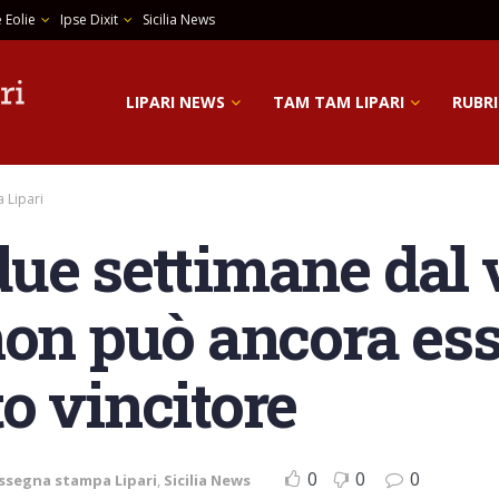
 Eolie
Ipse Dixit
Sicilia News
LIPARI NEWS
TAM TAM LIPARI
RUBRI
 Lipari
a due settimane dal 
non può ancora es
o vincitore
0
0
0
ssegna stampa Lipari
,
Sicilia News