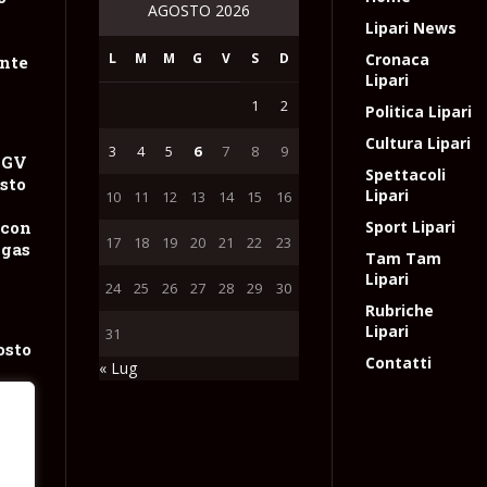
AGOSTO 2026
Lipari News
L
M
M
G
V
S
D
Cronaca
nte
Lipari
1
2
Politica Lipari
Cultura Lipari
3
4
5
6
7
8
9
NGV
Spettacoli
sto
Lipari
10
11
12
13
14
15
16
 con
Sport Lipari
17
18
19
20
21
22
23
 gas
Tam Tam
Lipari
24
25
26
27
28
29
30
Rubriche
Lipari
31
osto
Contatti
« Lug
el
i
e
l