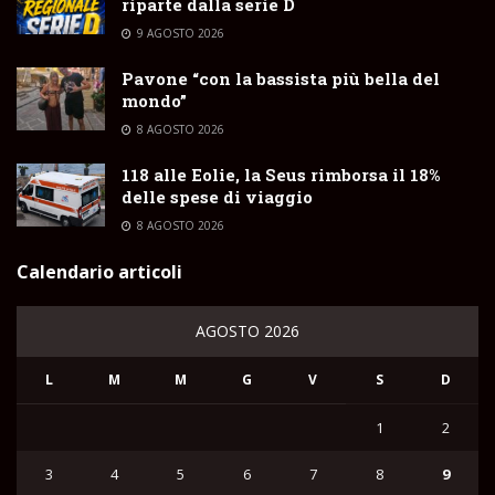
riparte dalla serie D
9 AGOSTO 2026
Pavone “con la bassista più bella del
mondo”
8 AGOSTO 2026
118 alle Eolie, la Seus rimborsa il 18%
delle spese di viaggio
8 AGOSTO 2026
Calendario articoli
AGOSTO 2026
L
M
M
G
V
S
D
1
2
3
4
5
6
7
8
9