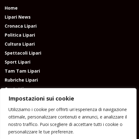
Home
Lipari News
Cronaca Lipari
Politica Lipari
Cultura Lipari
Spettacoli Lipari
Sport Lipari
Tam Tam Lipari
Rubriche Lipari
Contatti
Impostazioni sui cookie
Utilizziamo i cookie per offrirti un'esperienza di navigazione
ottimale, personalizzare contenuti e annunci, e analizzare il
nostro traffico. Puoi scegliere di accettare tutti i cookie o
Direttore responsabile: Peppe Paino - Eolmedia, via Zinzolo, 20 - 980555 -
personalizzare le tue preferenze.
Lipari (Me) - Tel. 3924544698 e-mail: giornaledilipari@gmail.com -