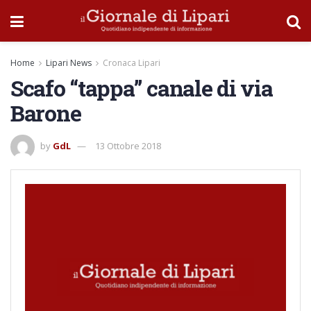
Home
Lipari News
Cronaca Lipari
Scafo “tappa” canale di via
Barone
by
GdL
13 Ottobre 2018