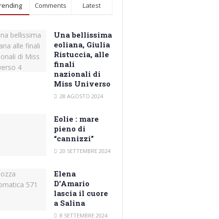
rending
Comments
Latest
Una bellissima
eoliana, Giulia
Ristuccia, alle
finali
nazionali di
Miss Universo
28 AGOSTO 2024
Eolie : mare
pieno di
“cannizzi”
20 SETTEMBRE 2024
Elena
D’Amario
lascia il cuore
a Salina
8 SETTEMBRE 2024