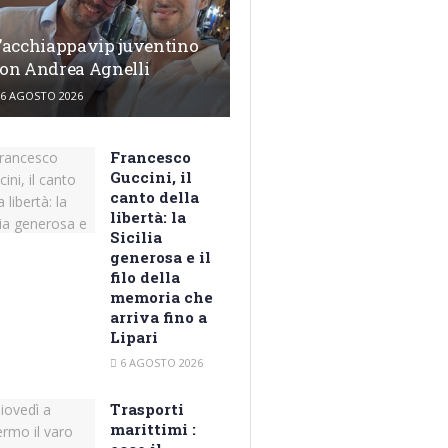
’acchiappavip juventino
on Andrea Agnelli
6 AGOSTO 2026
Francesco
Guccini, il
canto della
libertà: la
Sicilia
generosa e il
filo della
memoria che
arriva fino a
Lipari
6 AGOSTO 2026
Trasporti
marittimi :