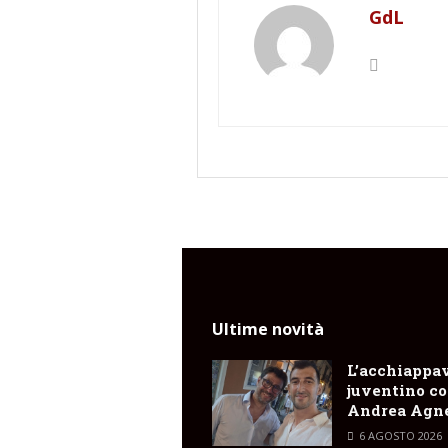
GdL
Ultime novità
L’acchiappa
juventino c
Andrea Agne
6 AGOSTO 2026