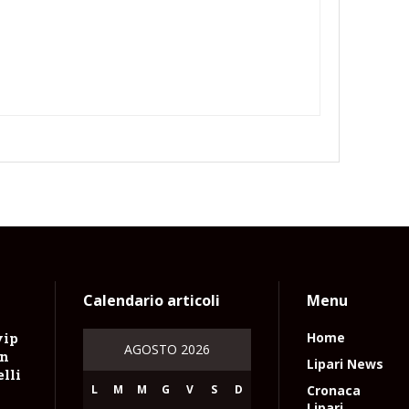
Calendario articoli
Menu
vip
Home
AGOSTO 2026
on
Lipari News
lli
L
M
M
G
V
S
D
Cronaca
Lipari