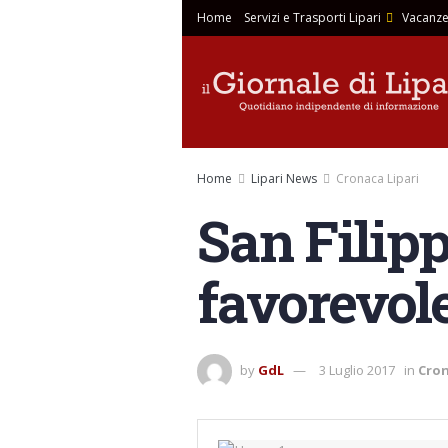
Home
Servizi e Trasporti Lipari
Vacanze
Home
Lipari News
Cronaca Lipari
San Filip
favorevole
by
GdL
3 Luglio 2017
in
Cron