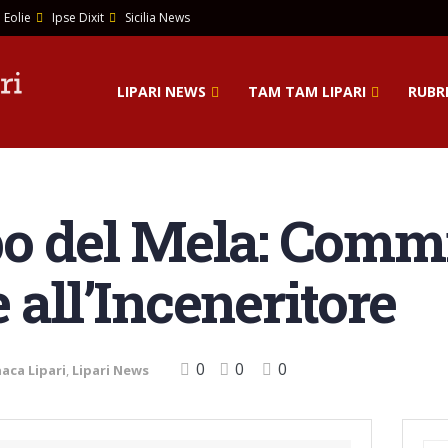
 Eolie
Ipse Dixit
Sicilia News
LIPARI NEWS
TAM TAM LIPARI
RUBRI
po del Mela: Comm
 all’Inceneritore
0
0
0
aca Lipari
,
Lipari News