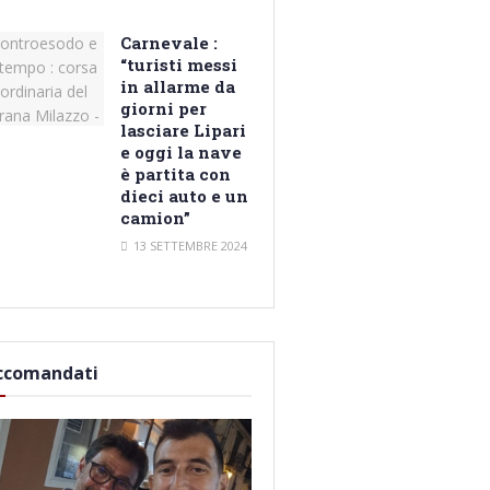
Carnevale :
“turisti messi
in allarme da
giorni per
lasciare Lipari
e oggi la nave
è partita con
dieci auto e un
camion”
13 SETTEMBRE 2024
ccomandati