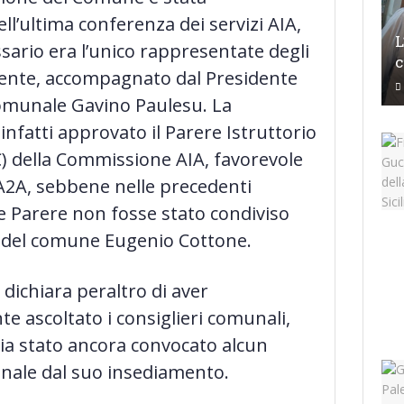
ll’ultima conferenza dei servizi AIA,
L
sario era l’unico rappresentate degli
c
esente, accompagnato dal Presidente
comunale Gavino Paulesu. La
nfatti approvato il Parere Istruttorio
C) della Commissione AIA, favorevole
 A2A, sebbene nelle precedenti
e Parere non fosse stato condiviso
o del comune Eugenio Cottone.
dichiara peraltro di aver
e ascoltato i consiglieri comunali,
a stato ancora convocato alcun
nale dal suo insediamento.