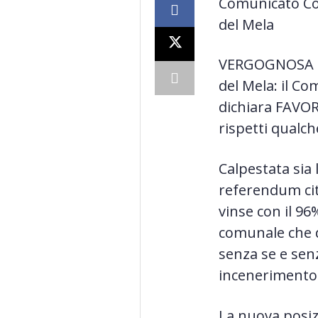
Comunicato Com
del Mela
VERGOGNOSA gi
del Mela: il C
dichiara FAVO
rispetti qualch
Calpestata sia
referendum cit
vinse con il 96%
comunale che d
senza se e se
incenerimento 
La nuova posiz