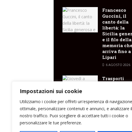
Francesco
Guccini, il
canto della
libertà: la
Sicilia gene
e il filo della
memoria ch
arriva fino a
Lipari
6 AGOSTO 2026
Trasporti
marittimi : 
il Costanza I
Impostazioni sui cookie
Sicilia
Utilizziamo i cookie per offrirti un'esperienza di navigazion
6 AGOSTO 2026
ottimale, personalizzare contenuti e annunci, e analizzare i
nostro traffico. Puoi scegliere di accettare tutti i cookie o
personalizzare le tue preferenze.