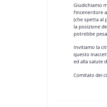
Giudichiamo mo
l’inceneritore
(che spetta al
la posizione d
potrebbe pesare
Invitiamo la ci
questo inaccett
ed alla salute d
Comitato dei ci