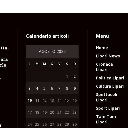
Calendario articoli
Menu
tta
Home
AGOSTO 2026
Lipari News
Sarà
L
M
M
G
V
S
D
Cronaca
rla
Lipari
1
2
Politica Lipari
6
Cultura Lipari
3
4
5
6
7
8
9
Spettacoli
Lipari
10
11
12
13
14
15
16
Sport Lipari
17
18
19
20
21
22
23
Tam Tam
i
Lipari
24
25
26
27
28
29
30
i