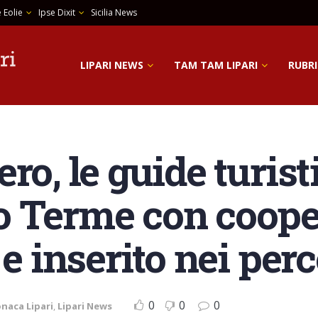
 Eolie
Ipse Dixit
Sicilia News
LIPARI NEWS
TAM TAM LIPARI
RUBRI
ro, le guide turisti
 Terme con coope
 e inserito nei perc
0
0
0
naca Lipari
,
Lipari News