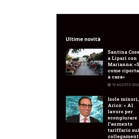
Ultime novità
Santina Cose
a Lipari con
Marianna: «
come riporta
a casa»
10 AGOSTO 202
Isole minori,
Aricò: « Al
lavoro per
scongiurare
l’aumento
tariffario su
collegament