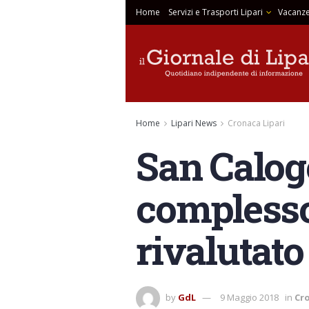
Home
Servizi e Trasporti Lipari
Vacanze
Home
Lipari News
Cronaca Lipari
San Caloge
complesso
rivalutato
by
GdL
9 Maggio 2018
in
Cro