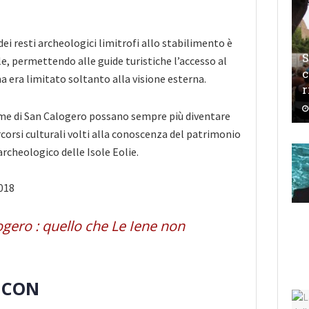
 dei resti archeologici limitrofi allo stabilimento è
S
le, permettendo alle guide turistiche l’accesso al
c
a era limitato soltanto alla visione esterna.
r
rme di San Calogero possano sempre più diventare
corsi culturali volti alla conoscenza del patrimonio
 archeologico delle Isole Eolie.
018
gero : quello che Le Iene non
E CON