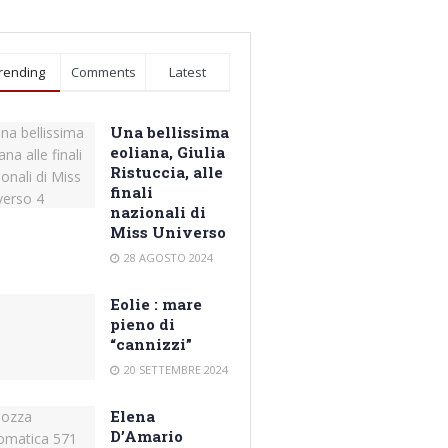
rending
Comments
Latest
Una bellissima
eoliana, Giulia
Ristuccia, alle
finali
nazionali di
Miss Universo
28 AGOSTO 2024
Eolie : mare
pieno di
“cannizzi”
20 SETTEMBRE 2024
Elena
D’Amario