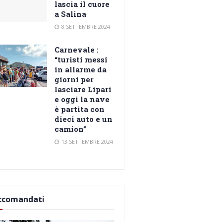
lascia il cuore
a Salina
8 SETTEMBRE 2024
Carnevale :
“turisti messi
in allarme da
giorni per
lasciare Lipari
e oggi la nave
è partita con
dieci auto e un
camion”
13 SETTEMBRE 2024
ccomandati