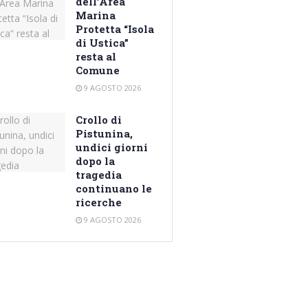
dell’Area
Marina
Protetta “Isola
di Ustica”
resta al
Comune
9 AGOSTO 2026
Crollo di
Pistunina,
undici giorni
dopo la
tragedia
continuano le
ricerche
9 AGOSTO 2026