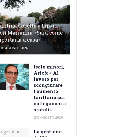
antina Cosetta a Lipari
on Marianna: «Sarà come
iportarla a casa»
10 AGOSTO 2026
Isole minori,
Aricò: « Al
lavoro per
scongiurare
l’aumento
tariffario sui
collegamenti
statali»
9 AGOSTO 2026
La gestione