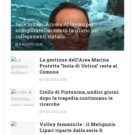
Isole minori, Aricò: « Al lavoro per
scongiurare l’aumento tariffario sui
collegamenti statali»
9 AGOSTO 2026
La gestione dell’Area Marina
Protetta “Isola di Ustica” resta al
Comune
9 AGOSTO 2026
Crollo di Pistunina, undici giorni
dopo la tragedia continuano le
ricerche
9 AGOSTO 2026
Volley femminile : il Meligunis
Lipari riparte dalla serie D