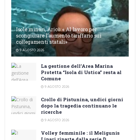
Isole minori, Aricò: « Al lavoro per
scongiurare l’aumento tariffario sui
collegamenti statali»
9 AGOSTO 2026
La gestione dell’Area Marina
Protetta “Isola di Ustica” resta al
Comune
9 AGOSTO 2026
Crollo di Pistunina, undici giorni
dopo la tragedia continuano le
ricerche
9 AGOSTO 2026
Volley femminile : il Meligunis
Lipari riparte dalla serie D