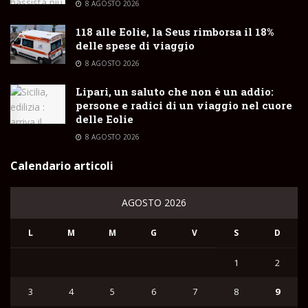
8 AGOSTO 2026
118 alle Eolie, la Seus rimborsa il 18%
delle spese di viaggio
8 AGOSTO 2026
Lipari, un saluto che non è un addio:
persone e radici di un viaggio nel cuore
delle Eolie
8 AGOSTO 2026
Calendario articoli
AGOSTO 2026
L
M
M
G
V
S
D
1
2
3
4
5
6
7
8
9