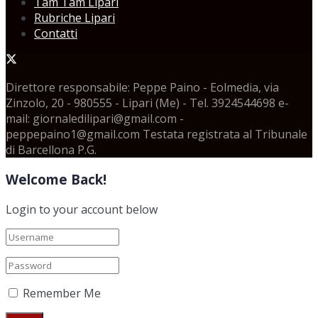
Tam Tam Lipari
Rubriche Lipari
Contatti
Direttore responsabile: Peppe Paino - Eolmedia, via
Zinzolo, 20 - 980555 - Lipari (Me) - Tel. 3924544698 e-
mail: giornaledilipari@gmail.com -
peppepaino1@gmail.com Testata registrata al Tribunale
di Barcellona P.G.
Welcome Back!
Login to your account below
Remember Me