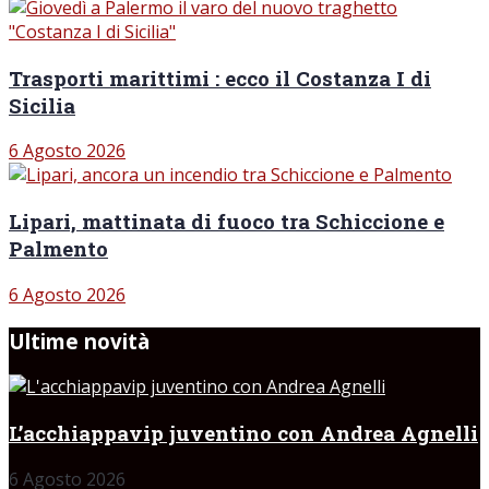
Trasporti marittimi : ecco il Costanza I di
Sicilia
6 Agosto 2026
Lipari, mattinata di fuoco tra Schiccione e
Palmento
6 Agosto 2026
Ultime novità
L’acchiappavip juventino con Andrea Agnelli
6 Agosto 2026