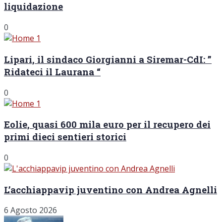
liquidazione
0
Lipari, il sindaco Giorgianni a Siremar-CdI: ”
Ridateci il Laurana “
0
Eolie, quasi 600 mila euro per il recupero dei
primi dieci sentieri storici
0
L’acchiappavip juventino con Andrea Agnelli
6 Agosto 2026