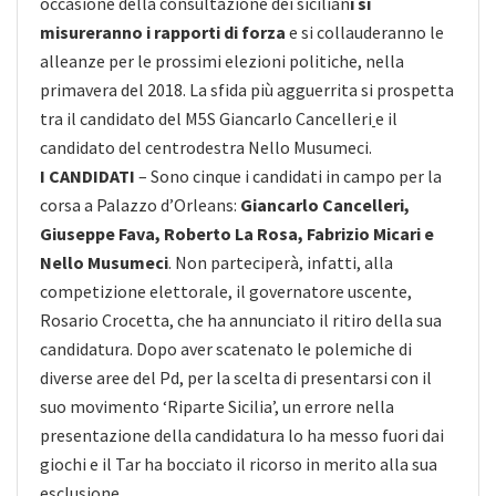
occasione della consultazione dei sicilian
i si
misureranno i rapporti di forza
e si collauderanno le
alleanze per le prossimi
elezioni politiche, nella
primavera del 2018. La sfida più agguerrita si prospetta
tra il candidato del M5S Giancarlo Cancelleri
e il
candidato del centrodestra Nello Musumeci.
I CANDIDATI
– Sono cinque i candidati in campo per la
corsa a Palazzo d’Orleans:
Giancarlo Cancelleri,
Giuseppe Fava, Roberto La Rosa, Fabrizio Micari e
Nello Musumeci
. Non parteciperà, infatti, alla
competizione elettorale, il governatore uscente,
Rosario Crocetta, che ha annunciato il ritiro della sua
candidatura. Dopo aver scatenato le polemiche di
diverse aree del Pd, per la scelta di presentarsi con il
suo movimento ‘Riparte Sicilia’, un errore nella
presentazione della candidatura lo ha messo fuori dai
giochi e il Tar ha bocciato il ricorso in merito alla sua
esclusione.