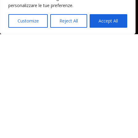
Lipari News
personalizzare le tue preferenze.
Cronaca Lipari
Politica Lipari
Customize
Reject All
Accept All
Cultura Lipari
Spettacoli Lipari
Sport Lipari
Tam Tam Lipari
Rubriche Lipari
Contatti
Direttore responsabile: Peppe Paino - Eolmedia, via Zinzolo, 20 - 980555 -
Lipari (Me) - Tel. 3924544698 e-mail: giornaledilipari@gmail.com -
peppepaino1@gmail.com Testata registrata al Tribunale di Barcellona
P.G.