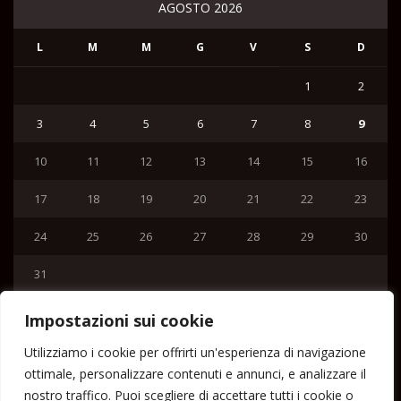
AGOSTO 2026
L
M
M
G
V
S
D
1
2
3
4
5
6
7
8
9
10
11
12
13
14
15
16
17
18
19
20
21
22
23
24
25
26
27
28
29
30
31
« Lug
Impostazioni sui cookie
Menu
Utilizziamo i cookie per offrirti un'esperienza di navigazione
ottimale, personalizzare contenuti e annunci, e analizzare il
Home
nostro traffico. Puoi scegliere di accettare tutti i cookie o