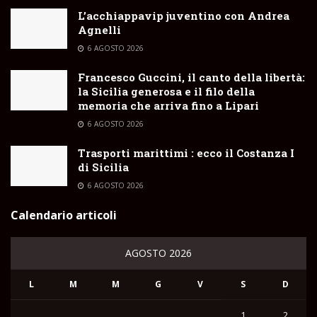
L’acchiappavip juventino con Andrea
Agnelli
6 AGOSTO 2026
Francesco Guccini, il canto della libertà:
la Sicilia generosa e il filo della
memoria che arriva fino a Lipari
6 AGOSTO 2026
Trasporti marittimi : ecco il Costanza I
di Sicilia
6 AGOSTO 2026
Calendario articoli
AGOSTO 2026
L
M
M
G
V
S
D
1
2