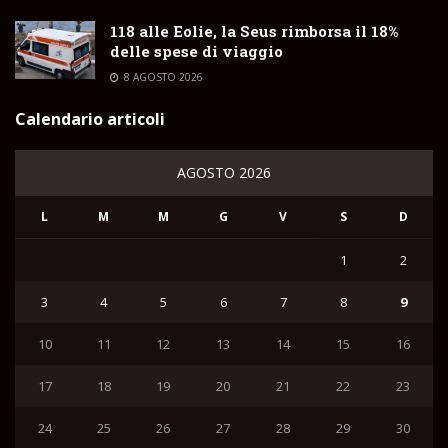
118 alle Eolie, la Seus rimborsa il 18%
delle spese di viaggio
8 AGOSTO 2026
Calendario articoli
AGOSTO 2026
L
M
M
G
V
S
D
1
2
3
4
5
6
7
8
9
10
11
12
13
14
15
16
17
18
19
20
21
22
23
24
25
26
27
28
29
30