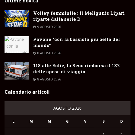
Ultime novità
Volley femminile : il Meligunis Lipari
riparte dalla serie D
9 AGOSTO 2026
Pavone “con la bassista più bella del
mondo”
8 AGOSTO 2026
118 alle Eolie, la Seus rimborsa il 18%
delle spese di viaggio
8 AGOSTO 2026
Calendario articoli
AGOSTO 2026
L
M
M
G
V
S
D
1
2