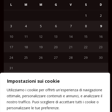
L
M
M
G
V
S
D
1
2
3
4
5
6
7
8
9
10
11
12
13
14
15
16
17
18
19
20
21
22
23
24
25
26
27
28
29
30
31
« Lug
Impostazioni sui cookie
Menu
Utilizziamo i cookie per offrirti un'esperienza di navigazione
ottimale, personalizzare contenuti e annunci, e analizzare il
Home
nostro traffico. Puoi scegliere di accettare tutti i cookie o
Lipari News
personalizzare le tue preferenze.
Cronaca Lipari