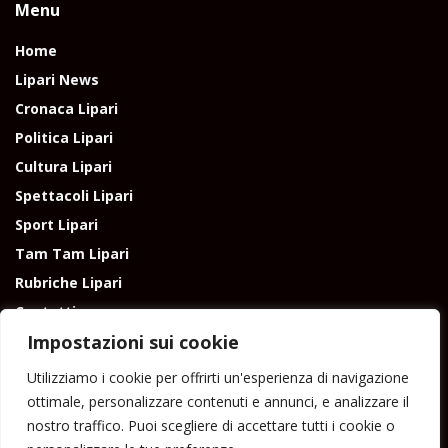
Menu
Home
Lipari News
Cronaca Lipari
Politica Lipari
Cultura Lipari
Spettacoli Lipari
Sport Lipari
Tam Tam Lipari
Rubriche Lipari
Contatti
Impostazioni sui cookie
Utilizziamo i cookie per offrirti un'esperienza di navigazione
ottimale, personalizzare contenuti e annunci, e analizzare il
nostro traffico. Puoi scegliere di accettare tutti i cookie o
Direttore responsabile: Peppe Paino - Eolmedia, via Zinzolo, 20 - 980555 -