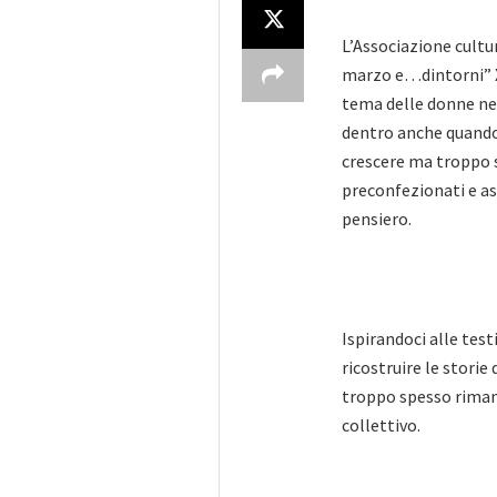
L’Associazione cultu
marzo e…dintorni” XI
tema delle donne nel
dentro anche quando s
crescere ma troppo s
preconfezionati e asf
pensiero.
Ispirandoci alle tes
ricostruire le storie
troppo spesso riman
collettivo.