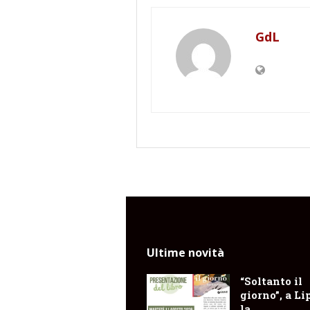
GdL
Ultime novità
“Soltanto il
giorno”, a Li
la