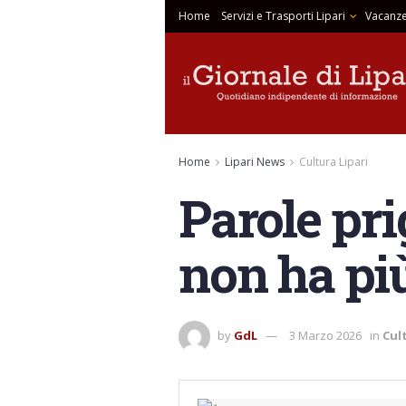
Home
Servizi e Trasporti Lipari
Vacanze
Home
Lipari News
Cultura Lipari
​Parole pri
non ha pi
by
GdL
3 Marzo 2026
in
Cul