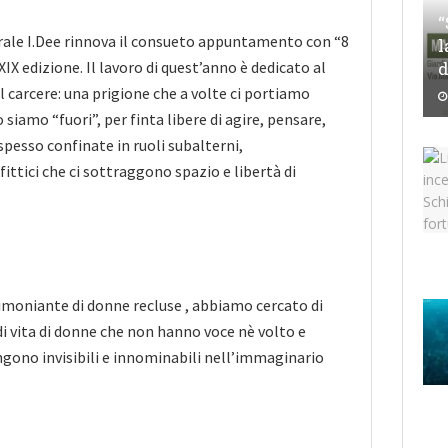
“
rale I.Dee rinnova il consueto appuntamento con “8
l
X edizione. Il lavoro di quest’anno è dedicato al
d
 carcere: una prigione che a volte ci portiamo
iamo “fuori”, per finta libere di agire, pensare,
pesso confinate in ruoli subalterni,
ittici che ci sottraggono spazio e libertà di
timoniante di donne recluse , abbiamo cercato di
 di vita di donne che non hanno voce nè volto e
gono invisibili e innominabili nell’immaginario