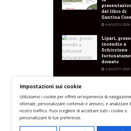
presentazio
del libro di
Santina Cose
6 AGOSTO 2026
Lipari, gross
incendio a
Schiccione
fortunatame
domato
5 AGOSTO 2026
Panarea, l’I
Impostazioni sui cookie
scopre un va
cratere
Utilizziamo i cookie per offrirti un'esperienza di navigazion
sottomarino
ottimale, personalizzare contenuti e annunci, e analizzare i
emissioni di
nostro traffico. Puoi scegliere di accettare tutti i cookie o
5 AGOSTO 2026
personalizzare le tue preferenze.