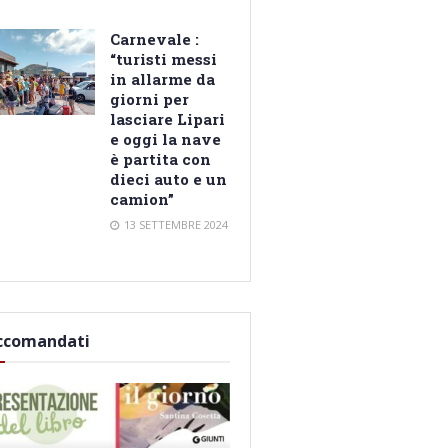
Carnevale :
“turisti messi
in allarme da
giorni per
lasciare Lipari
e oggi la nave
è partita con
dieci auto e un
camion”
13 SETTEMBRE 2024
ccomandati