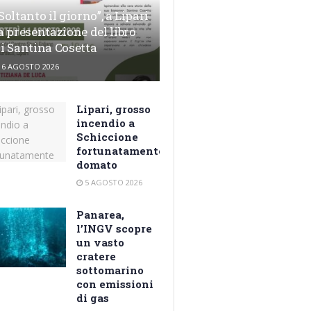
Soltanto il giorno”, a Lipari
a presentazione del libro
i Santina Cosetta
6 AGOSTO 2026
Lipari, grosso
incendio a
Schiccione
fortunatamente
domato
5 AGOSTO 2026
Panarea,
l’INGV scopre
un vasto
cratere
sottomarino
con emissioni
di gas