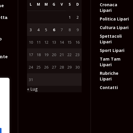
L
M
M
G
V
S
D
Cronaca
ne
Lipari
tta
1
2
Politica Lipari
Cultura Lipari
3
4
5
6
7
8
9
Spettacoli
o
Lipari
10
11
12
13
14
15
16
Sport Lipari
17
18
19
20
21
22
23
nte
Tam Tam
Lipari
24
25
26
27
28
29
30
Rubriche
Lipari
31
NGV
Contatti
« Lug
sto
e
 con
l
 gas