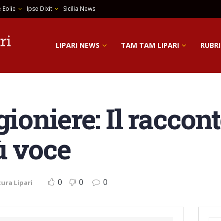
 Eolie
Ipse Dixit
Sicilia News
LIPARI NEWS
TAM TAM LIPARI
RUBRI
gioniere: Il raccont
ù voce
0
0
0
tura Lipari