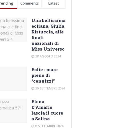
rending
Comments
Latest
Una bellissima
eoliana, Giulia
Ristuccia, alle
finali
nazionali di
Miss Universo
28 AGOSTO 2024
Eolie : mare
pieno di
“cannizzi”
20 SETTEMBRE 2024
Elena
D’Amario
lascia il cuore
a Salina
8 SETTEMBRE 2024