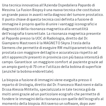
Una tecnica innovativa all’Azienda Ospedaliera Papardo di
Messina. La Fusion Biopsy è una nuova tecnica che costituisce
un grande passo in avanti nella diagnosi del tumore prostatico.
Il punto chiave di questa tecnica così definita a fusione di
immagine è proprio quello di unire i vantaggi iconografici e
diagnostici della risonanza magnetica alla versatilità
dell’ecografia transrettale. La risonanza magnetica presente
al Papardo presso la UOC di Radiologia, diretto dal Dr.
Giampiero Mastroeni è la MAGNETO Skyra 3 tesla della
Siemens che permette di eseguire RM multiparametrica della
prostata con maggiore dettaglio e accuratezza rispetto ad
altri apparecchi presenti in provincia con più bassa intensità di
campo. Garantisce un maggiore comfort al paziente grazie ad
un ampio gantry di 70 cm e l’utilizzo della bobina di superficie
(anziché la bobina endorettale).
La biopsia a fusione di immagini viene eseguita presso il
reparto di Urologia, diretto dal Dr. Francesco Mastroeni e dalla
Dr.ssa Alessia Militello, specializzata in tale tecnica già da
molti anni grazie ad un particolare ecografo che permette di
fondere le immagini della risonanza con quelle dell’ecografo al
momento della biopsia. Attraverso un software, dopo aver