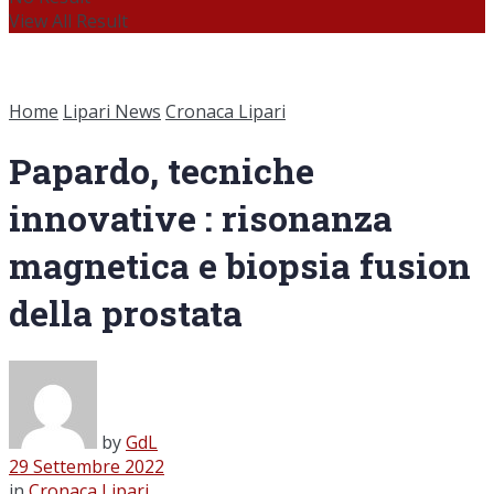
View All Result
Home
Lipari News
Cronaca Lipari
Papardo, tecniche
innovative : risonanza
magnetica e biopsia fusion
della prostata
by
GdL
29 Settembre 2022
in
Cronaca Lipari