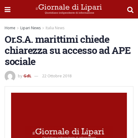
Home
Lipari News
Italia News
Or.S.A. marittimi chiede
chiarezza su accesso ad APE
sociale
by
GdL
22 Ottobre 2018