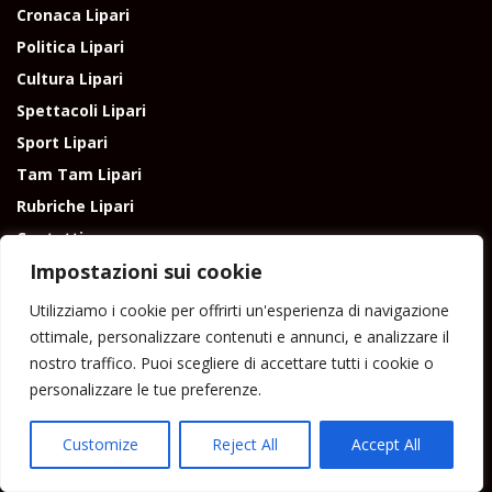
Cronaca Lipari
Politica Lipari
Cultura Lipari
Spettacoli Lipari
Sport Lipari
Tam Tam Lipari
Rubriche Lipari
Contatti
Impostazioni sui cookie
Utilizziamo i cookie per offrirti un'esperienza di navigazione
ottimale, personalizzare contenuti e annunci, e analizzare il
nostro traffico. Puoi scegliere di accettare tutti i cookie o
Direttore responsabile: Peppe Paino - Eolmedia, via Zinzolo, 20 - 980555 -
personalizzare le tue preferenze.
Lipari (Me) - Tel. 3924544698 e-mail: giornaledilipari@gmail.com -
peppepaino1@gmail.com Testata registrata al Tribunale di Barcellona
P.G.
Customize
Reject All
Accept All