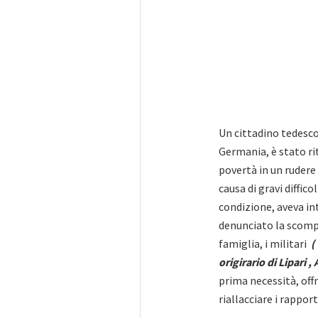
Un cittadino tedesco 
Germania, è stato ri
povertà in un rudere 
causa di gravi diffic
condizione, aveva in
denunciato la scompa
famiglia, i militari
(
origirario di Lipari , 
prima necessità, off
riallacciare i rappor