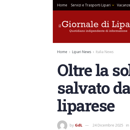
Home
Servizi e Trasporti Lipari
Vacanze
Home
Lipari News
Italia News
Oltre la so
salvato da
liparese
by
GdL
24 Dicembre 2025
in