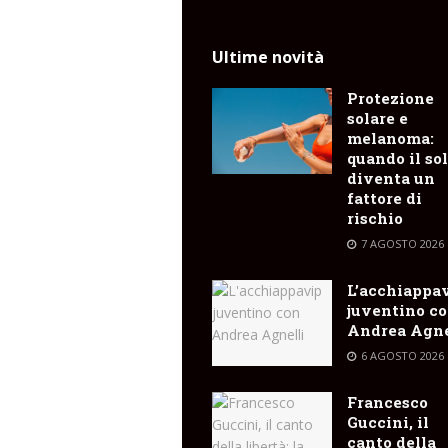
Ultime novità
Protezione
solare e
melanoma:
quando il so
diventa un
fattore di
rischio
7 AGOSTO 2026
L’acchiappa
juventino c
Andrea Agne
6 AGOSTO 2026
Francesco
Guccini, il
canto della