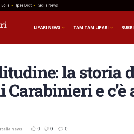
 Eolie
Ipse Dixit
Sicilia News
LIPARI NEWS
TAM TAM LIPARI
RUBRI
litudine: la storia
i Carabinieri e c’è
0
0
0
Italia News