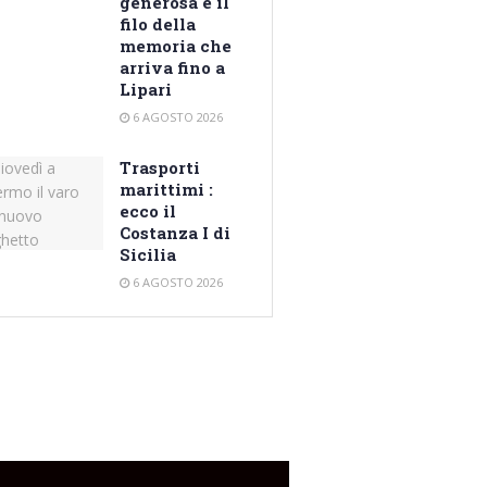
generosa e il
filo della
memoria che
arriva fino a
Lipari
6 AGOSTO 2026
Trasporti
marittimi :
ecco il
Costanza I di
Sicilia
6 AGOSTO 2026