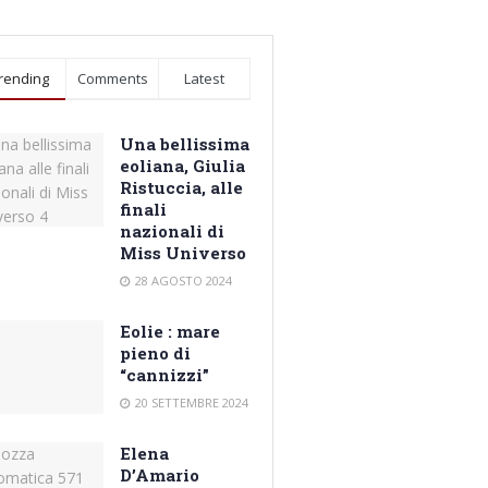
rending
Comments
Latest
Una bellissima
eoliana, Giulia
Ristuccia, alle
finali
nazionali di
Miss Universo
28 AGOSTO 2024
Eolie : mare
pieno di
“cannizzi”
20 SETTEMBRE 2024
Elena
D’Amario