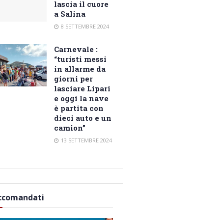
lascia il cuore
a Salina
8 SETTEMBRE 2024
Carnevale :
“turisti messi
in allarme da
giorni per
lasciare Lipari
e oggi la nave
è partita con
dieci auto e un
camion”
13 SETTEMBRE 2024
ccomandati