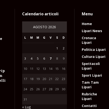
Calendario articoli
Menu
Home
AGOSTO 2026
Lipari News
L
M
M
G
V
S
D
Cronaca
le
Lipari
1
2
Politica Lipari
Cultura Lipari
3
4
5
6
7
8
9
Spettacoli
Lipari
10
11
12
13
14
15
16
vip
on
Sport Lipari
17
18
19
20
21
22
23
lli
Tam Tam
Lipari
24
25
26
27
28
29
30
Rubriche
Lipari
31
Contatti
« Lug