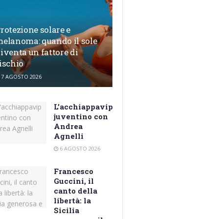
rotezione solare e
elanoma: quando il sole
iventa un fattore di
ischio
7 AGOSTO 2026
L’acchiappavip
juventino con
Andrea
Agnelli
6 AGOSTO 2026
Francesco
Guccini, il
canto della
libertà: la
Sicilia