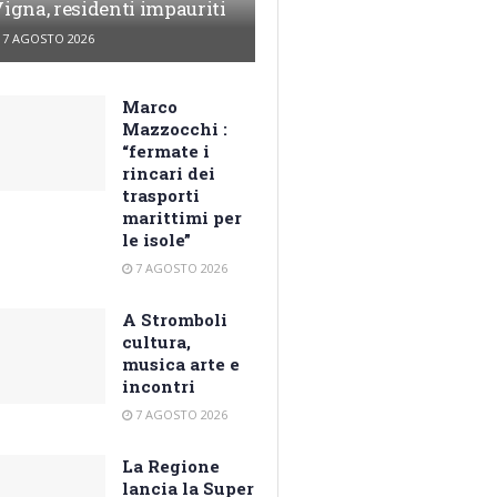
igna, residenti impauriti
7 AGOSTO 2026
Marco
Mazzocchi :
“fermate i
rincari dei
trasporti
marittimi per
le isole”
7 AGOSTO 2026
A Stromboli
cultura,
musica arte e
incontri
7 AGOSTO 2026
La Regione
lancia la Super