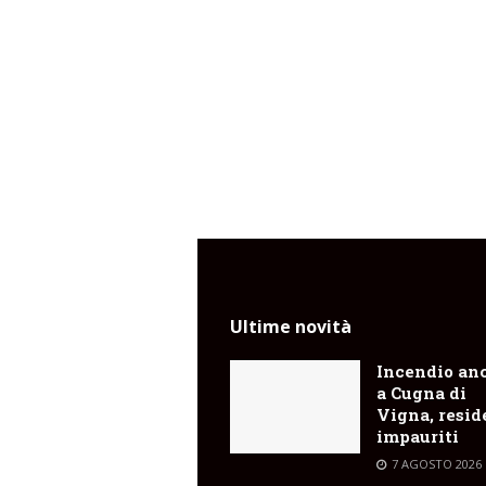
Ultime novità
Incendio an
a Cugna di
Vigna, resid
impauriti
7 AGOSTO 2026