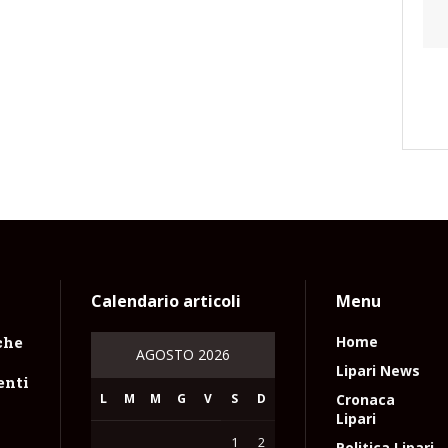
Calendario articoli
Menu
che
Home
AGOSTO 2026
Lipari News
enti
L
M
M
G
V
S
D
Cronaca
Lipari
1
2
Politica Lipari