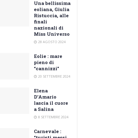
Una bellissima
eoliana, Giulia
Ristuccia, alle
finali
nazionali di
Miss Universo
28 AGOSTO 2024
Eolie : mare
pieno di
“cannizzi”
20 SETTEMBRE 2024
Elena
D’Amario
lascia il cuore
a Salina
8 SETTEMBRE 2024
Carnevale :
“turisti messi