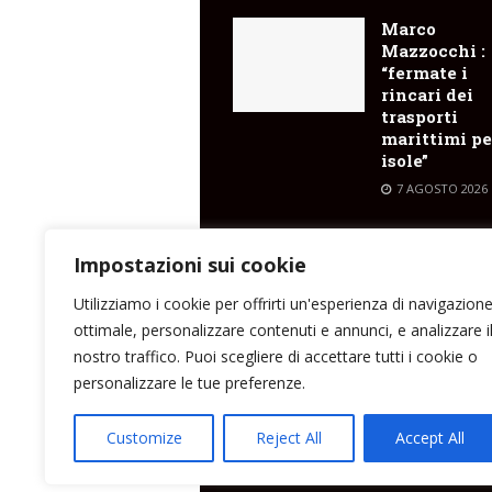
Marco
Mazzocchi :
“fermate i
rincari dei
trasporti
marittimi pe
isole”
7 AGOSTO 2026
A Stromboli
cultura, mus
Impostazioni sui cookie
arte e incont
Utilizziamo i cookie per offrirti un'esperienza di navigazion
7 AGOSTO 2026
ottimale, personalizzare contenuti e annunci, e analizzare i
nostro traffico. Puoi scegliere di accettare tutti i cookie o
personalizzare le tue preferenze.
Direttore responsabile: Peppe Paino - Eolmed
Customize
Reject All
Accept All
peppepaino1@gmail.com Testata registrata a