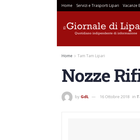
Home
Servizi e Trasporti Lipari
Vacanze E
Home
Tam Tam Lipari
Nozze Rif
by
GdL
16 Ottobre 2018
in
T