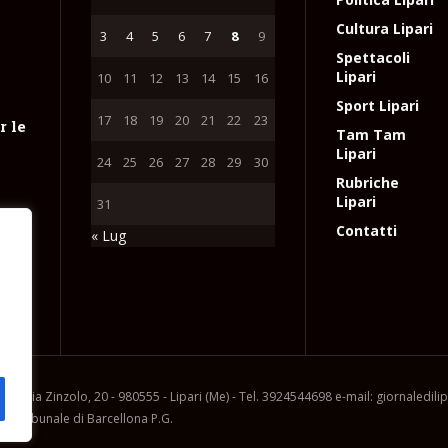
Cultura Lipari
3
4
5
6
7
8
9
Spettacoli
Lipari
10
11
12
13
14
15
16
Sport Lipari
17
18
19
20
21
22
23
r le
Tam Tam
Lipari
24
25
26
27
28
29
30
Rubriche
Lipari
31
Contatti
« Lug
ica
ri
e
l
ia, via Zinzolo, 20 - 980555 - Lipari (Me) - Tel. 3924544698 e-mail: giornaledil
l Tribunale di Barcellona P.G.