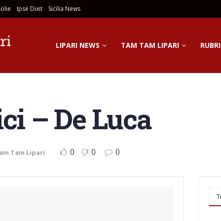
olie
Ipse Dixit
Sicilia News
LIPARI NEWS
TAM TAM LIPARI
RUBRI
ici – De Luca
0
0
0
am Tam Lipari
T