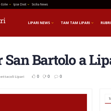
 Eolie
Ipse Dixit
Sicilia News
LIPARI NEWS
TAM TAM LIPARI
RUBRI
 San Bartolo a Lip
0
0
0
ettacoli Lipari
T