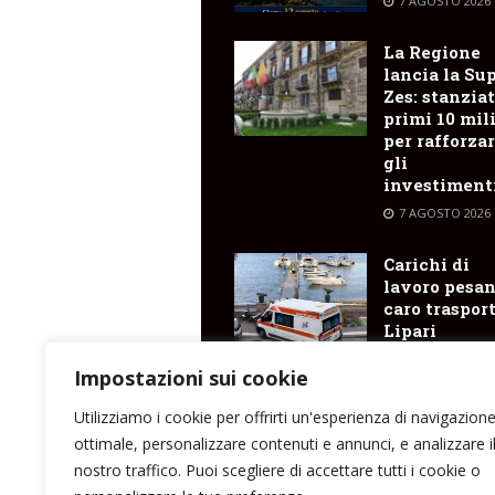
7 AGOSTO 2026
La Regione
lancia la Su
Zes: stanziat
primi 10 mil
per rafforza
gli
investiment
7 AGOSTO 2026
Carichi di
lavoro pesan
caro trasporti
Lipari
postazione d
118 senza
Impostazioni sui cookie
personale
Utilizziamo i cookie per offrirti un'esperienza di navigazion
7 AGOSTO 2026
ottimale, personalizzare contenuti e annunci, e analizzare i
nostro traffico. Puoi scegliere di accettare tutti i cookie o