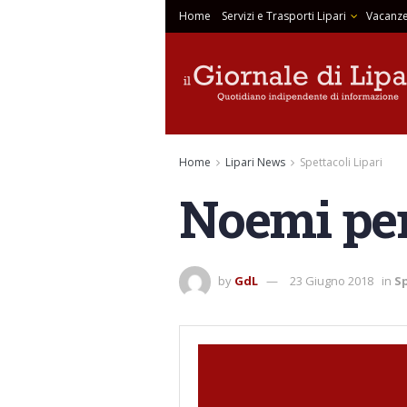
Home
Servizi e Trasporti Lipari
Vacanze
Home
Lipari News
Spettacoli Lipari
Noemi per
by
GdL
23 Giugno 2018
in
Sp