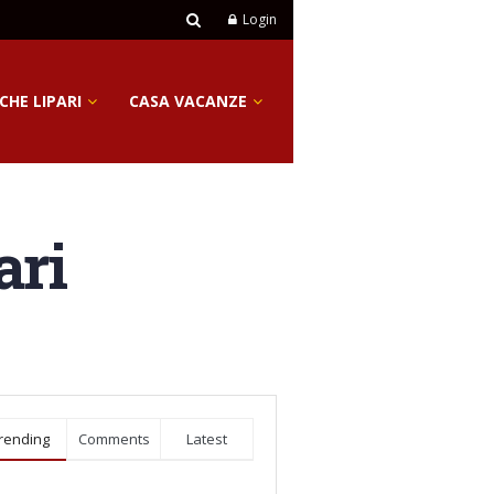
Login
CHE LIPARI
CASA VACANZE
ari
rending
Comments
Latest