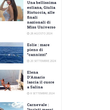
Una bellissima
eoliana, Giulia
Ristuccia, alle
finali
nazionali di
Miss Universo
28 AGOSTO 2024
Eolie : mare
pieno di
“cannizzi”
20 SETTEMBRE 2024
Elena
D’Amario
lascia il cuore
a Salina
8 SETTEMBRE 2024
Carnevale :
“turisti messi