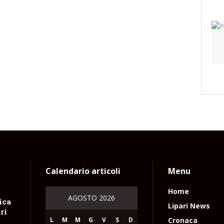
Calendario articoli
Menu
Home
AGOSTO 2026
ica
Lipari News
ri
L
M
M
G
V
S
D
Cronaca