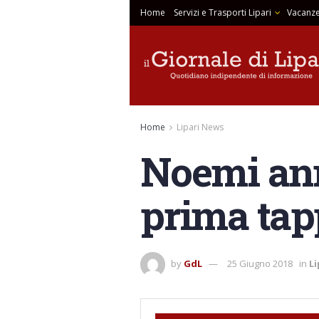
Home
Servizi e Trasporti Lipari
Vacanze
Home
Lipari News
Noemi ann
prima tap
by
GdL
25 Giugno 2018
in
Li