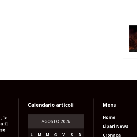
Calendario articoli
Menu
, la
Home
AGOSTO 2026
a il
Lipari News
ese
L
M
M
G
V
S
D
Cronaca