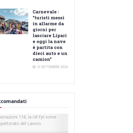
Carnevale :
“turisti messi
in allarme da
giorni per
lasciare Lipari
e oggi la nave
è partita con
dieci auto e un
camion”
13 SETTEMBRE 2024
ccomandati