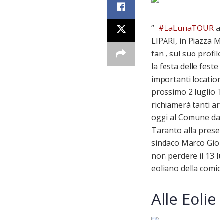
”
#LaLunaTOUR
a
LIPARI, in Piazza M
fan , sul suo profi
la festa delle feste 
importanti locatio
prossimo 2 luglio
richiamerà tanti ar
oggi al Comune dal
Taranto alla prese
sindaco Marco Gior
non perdere il 13 l
eoliano della comic
Alle Eolie