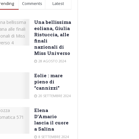
rending
Comments
Latest
Una bellissima
eoliana, Giulia
Ristuccia, alle
finali
nazionali di
Miss Universo
28 AGOSTO 2024
Eolie : mare
pieno di
“cannizzi”
20 SETTEMBRE 2024
Elena
D’Amario
lascia il cuore
a Salina
8 SETTEMBRE 2024