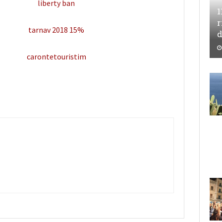
1
r
d