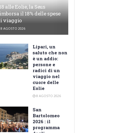
18 alle Eolie, la Seus
imborsa il 18% delle spese
i viaggio
8 AGOSTO 2026
Lipari, un
saluto che non
è un addio:
persone e
radici di un
viaggio nel
cuore delle
Eolie
8 AGOSTO 2026
San
Bartolomeo
2026 : il
programma