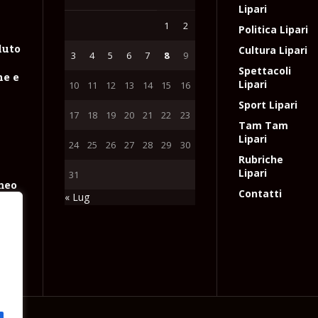
Lipari
1
2
Politica Lipari
luto
Cultura Lipari
3
4
5
6
7
8
9
n
Spettacoli
ne e
Lipari
10
11
12
13
14
15
16
Sport Lipari
17
18
19
20
21
22
23
Tam Tam
Lipari
24
25
26
27
28
29
30
Rubriche
Lipari
31
meo
Contatti
« Lug
coli
e
l