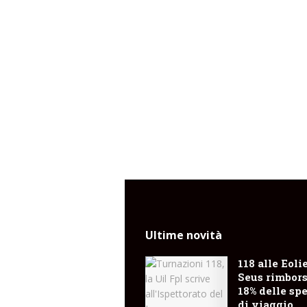
Ultime novità
118 alle Eolie
Seus rimbors
18% delle sp
di viaggio