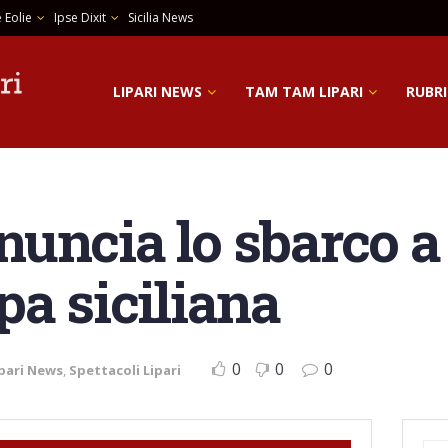
 Eolie
Ipse Dixit
Sicilia News
LIPARI NEWS
TAM TAM LIPARI
RUBRI
uncia lo sbarco a 
pa siciliana
0
0
0
pari News
,
Spettacoli Lipari