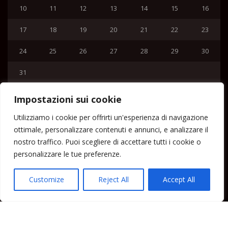
10
11
12
13
14
15
16
17
18
19
20
21
22
23
24
25
26
27
28
29
30
31
« Lug
Impostazioni sui cookie
Menu
Utilizziamo i cookie per offrirti un'esperienza di navigazione
ottimale, personalizzare contenuti e annunci, e analizzare il
Home
nostro traffico. Puoi scegliere di accettare tutti i cookie o
Lipari News
personalizzare le tue preferenze.
Cronaca Lipari
Politica Lipari
Customize
Reject All
Accept All
Cultura Lipari
Spettacoli Lipari
Sport Lipari