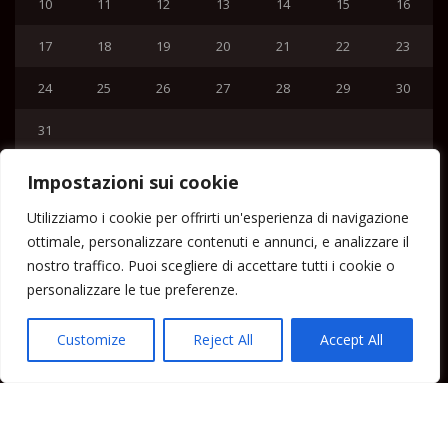
10
11
12
13
14
15
16
17
18
19
20
21
22
23
24
25
26
27
28
29
30
31
« Lug
Impostazioni sui cookie
Menu
Utilizziamo i cookie per offrirti un'esperienza di navigazione
ottimale, personalizzare contenuti e annunci, e analizzare il
Home
nostro traffico. Puoi scegliere di accettare tutti i cookie o
Lipari News
personalizzare le tue preferenze.
Cronaca Lipari
Politica Lipari
Customize
Reject All
Accept All
Cultura Lipari
Spettacoli Lipari
Sport Lipari
Tam Tam Lipari