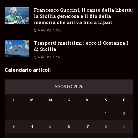
Francesco Guccini, il canto della libertà:
la Sicilia generosa e il filo della
memoria che arriva fino a Lipari
6 AGOSTO 2026
Trasporti marittimi : ecco il Costanza I
di Sicilia
6 AGOSTO 2026
Calendario articoli
AGOSTO 2026
L
M
M
G
V
S
D
1
2
3
4
5
6
7
8
9