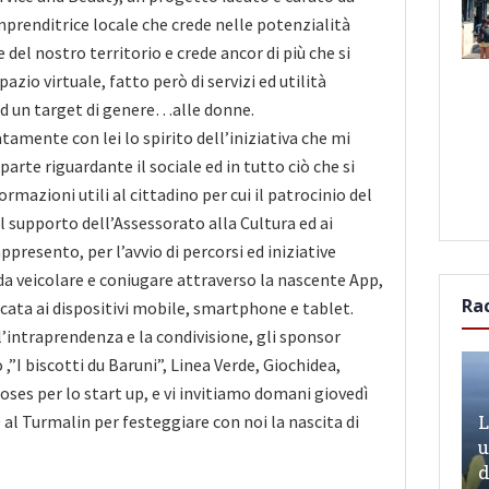
prenditrice locale che crede nelle potenzialità
 del nostro territorio e crede ancor di più che si
azio virtuale, fatto però di servizi ed utilità
 ad un target di genere…alle donne.
mente con lei lo spirito dell’iniziativa che mi
parte riguardante il sociale ed in tutto ciò che si
ormazioni utili al cittadino per cui il patrocinio del
l supporto dell’Assessorato alla Cultura ed ai
appresento, per l’avvio di percorsi ed iniziative
 da veicolare e coniugare attraverso la nascente App,
Ra
cata ai dispositivi mobile, smartphone e tablet.
l’intraprendenza e la condivisione, gli sponsor
,”I biscotti du Baruni”, Linea Verde, Giochidea,
oses per lo start up, e vi invitiamo domani giovedì
L
 al Turmalin per festeggiare con noi la nascita di
u
d