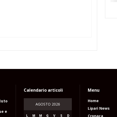
Calendario articoli
Menu
luto
Home
AGOSTO 2026
n
Lipari News
ne e
L
M
M
G
V
S
D
Cronaca