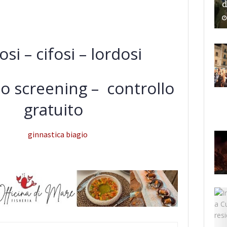
d
osi – cifosi – lordosi
lo screening – controllo
gratuito