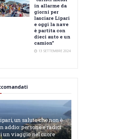
in allarme da
giorni per
lasciare Lipari
e oggi la nave
è partita con
dieci auto e un
camion”
13 SETTEMBRE 2024
ccomandati
ipari, un saluto che non è
n addio: persone e radici
i un viaggio nel cuore