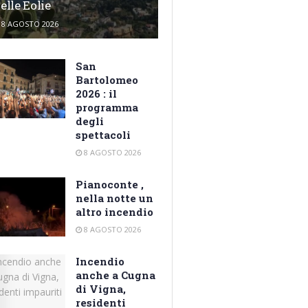
elle Eolie
8 AGOSTO 2026
San
Bartolomeo
2026 : il
programma
degli
spettacoli
8 AGOSTO 2026
Pianoconte ,
nella notte un
altro incendio
8 AGOSTO 2026
Incendio
anche a Cugna
di Vigna,
residenti