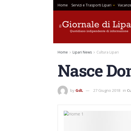
Home
Servizi e Trasporti Lipari
Vacanze
Home
Lipari News
Cultura Lipari
Nasce Do
by
GdL
27 Giugno 2018
in
Cu