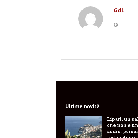
GdL
Ultime novità
Lipari, un sa
che non è u
addio: perso
radici di un