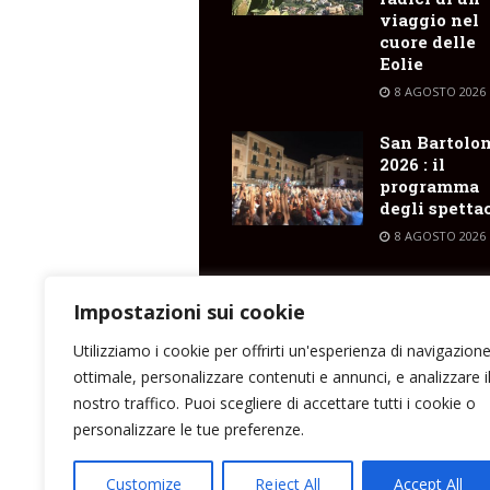
viaggio nel
cuore delle
Eolie
8 AGOSTO 2026
San Bartolo
2026 : il
programma
degli spetta
8 AGOSTO 2026
Pianoconte ,
nella notte 
Impostazioni sui cookie
altro incend
Utilizziamo i cookie per offrirti un'esperienza di navigazion
8 AGOSTO 2026
ottimale, personalizzare contenuti e annunci, e analizzare i
nostro traffico. Puoi scegliere di accettare tutti i cookie o
personalizzare le tue preferenze.
Direttore responsabile: Peppe Paino - Eolmed
Customize
Reject All
Accept All