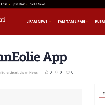
 Eolie
Ipse Dixit
Sicilia News
LIPARI NEWS
TAM TAM LIPARI
RUBRI
nnEolie App
0
0
0
ltura Lipari
,
Lipari News
T