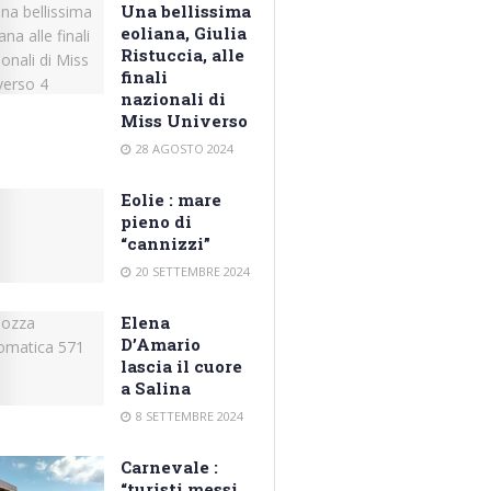
Una bellissima
eoliana, Giulia
Ristuccia, alle
finali
nazionali di
Miss Universo
28 AGOSTO 2024
Eolie : mare
pieno di
“cannizzi”
20 SETTEMBRE 2024
Elena
D’Amario
lascia il cuore
a Salina
8 SETTEMBRE 2024
Carnevale :
“turisti messi