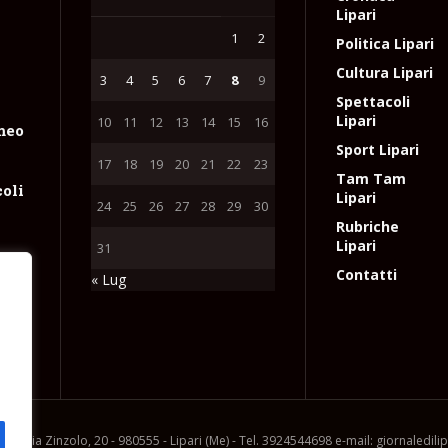
Lipari
1
2
Politica Lipari
Cultura Lipari
3
4
5
6
7
8
9
Spettacoli
Lipari
10
11
12
13
14
15
16
meo
Sport Lipari
17
18
19
20
21
22
23
Tam Tam
coli
Lipari
24
25
26
27
28
29
30
Rubriche
Lipari
31
Contatti
« Lug
un
io
e
l
ia, via Zinzolo, 20 - 980555 - Lipari (Me) - Tel. 3924544698 e-mail: giornaledil