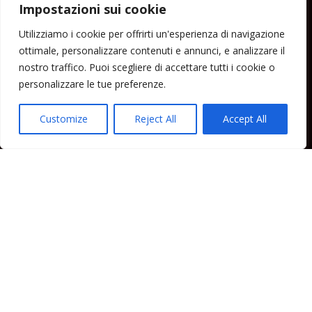
Impostazioni sui cookie
Menu
Utilizziamo i cookie per offrirti un'esperienza di navigazione
ottimale, personalizzare contenuti e annunci, e analizzare il
Home
nostro traffico. Puoi scegliere di accettare tutti i cookie o
Lipari News
personalizzare le tue preferenze.
Cronaca Lipari
Politica Lipari
Customize
Reject All
Accept All
Cultura Lipari
Spettacoli Lipari
Sport Lipari
Tam Tam Lipari
Rubriche Lipari
Contatti