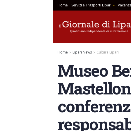
Home
Servizi e Trasporti Lipari
Vacanze
Home
Lipari News
Cultura Lipari
Museo Bern
Mastelloni
conferenz
responsab