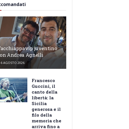
ccomandati
’acchiappavip juventino
on Andrea Agnelli
6 AGOSTO 2026
Francesco
Guccini, il
canto della
libertà: la
Sicilia
generosa e il
filo della
memoria che
arriva fino a