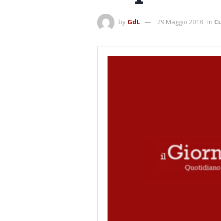
by
GdL
29 Maggio 2018
in
Cu