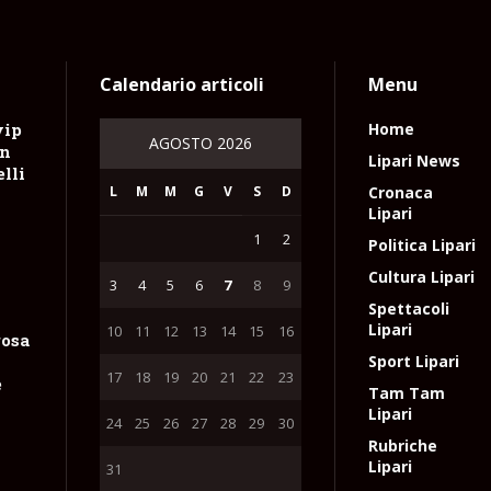
Calendario articoli
Menu
vip
Home
AGOSTO 2026
on
Lipari News
lli
L
M
M
G
V
S
D
Cronaca
Lipari
1
2
Politica Lipari
Cultura Lipari
3
4
5
6
7
8
9
Spettacoli
Lipari
10
11
12
13
14
15
16
rosa
Sport Lipari
17
18
19
20
21
22
23
e
Tam Tam
Lipari
24
25
26
27
28
29
30
Rubriche
Lipari
31