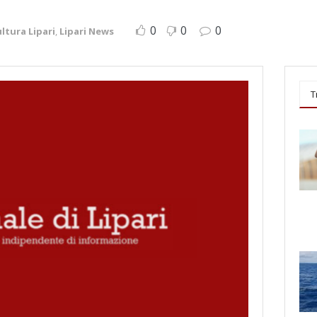
0
0
0
ltura Lipari
,
Lipari News
T