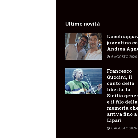
Ultime novità
L’acchiappa
juventino c
Andrea Agne
6 AGOSTO 2026
Francesco
Guccini, il
canto della
libertà: la
Sicilia gene
e il filo della
memoria ch
arriva fino a
Lipari
6 AGOSTO 2026