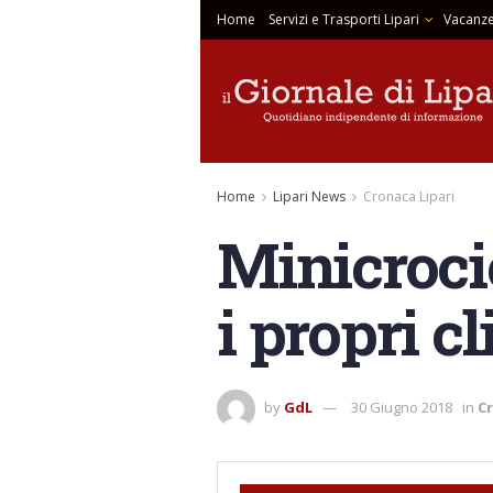
Home
Servizi e Trasporti Lipari
Vacanze
Home
Lipari News
Cronaca Lipari
Minicroci
i propri cl
by
GdL
30 Giugno 2018
in
Cr