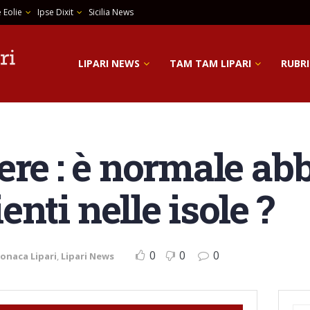
 Eolie
Ipse Dixit
Sicilia News
LIPARI NEWS
TAM TAM LIPARI
RUBRI
ere : è normale a
ienti nelle isole ?
0
0
0
onaca Lipari
,
Lipari News