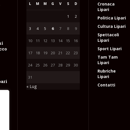
L
M
M
G
V
S
D
Cronaca
e
Lipari
1
2
Politica Lipari
Cultura Lipari
3
4
5
6
7
8
9
Spettacoli
Lipari
10
11
12
13
14
15
16
hi
occo
Sport Lipari
17
18
19
20
21
22
23
Tam Tam
Lipari
24
25
26
27
28
29
30
Rubriche
Lipari
31
pari
Contatti
« Lug
ne
tta
e
l