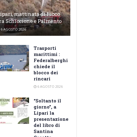
ipari, mattinata di fuoco
ra Schiccione e Palmento
6 AGOSTO 2026
Trasporti
marittimi :
Federalberghi
chiede il
blocco dei
rincari
6 AGOSTO 2026
“Soltanto il
giorno”, a
Lipari la
presentazione
del libro di
Santina