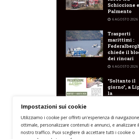
Schiccione 
Palmento
6 AGOSTO 2026
Trasporti
marittimi :
Federalberg
chiede il bl
dei rincari
6 AGOSTO 2026
“Soltanto il
giorno”, a Li
la
presentazio
del libro di
Impostazioni sui cookie
Santina Cose
Utilizziamo i cookie per offrirti un'esperienza di navigazion
6 AGOSTO 2026
ottimale, personalizzare contenuti e annunci, e analizzare i
nostro traffico. Puoi scegliere di accettare tutti i cookie o