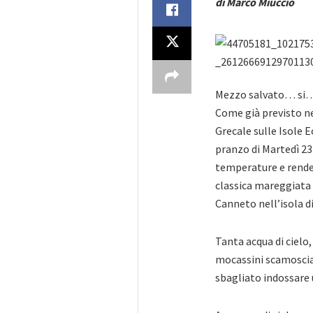
di Marco Miuccio
Mezzo salvato… si…
Come già previsto nei
Grecale sulle Isole E
pranzo di Martedì 2
temperature e renden
classica mareggiata c
Canneto nell’isola di
Tanta acqua di cielo,
mocassini scamosciati
sbagliato indossare