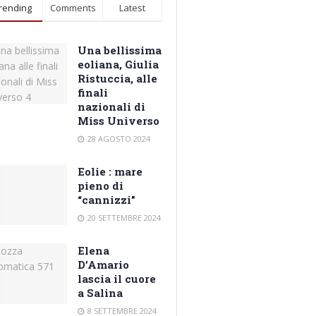
rending
Comments
Latest
Una bellissima
eoliana, Giulia
Ristuccia, alle
finali
nazionali di
Miss Universo
28 AGOSTO 2024
Eolie : mare
pieno di
“cannizzi”
20 SETTEMBRE 2024
Elena
D’Amario
lascia il cuore
a Salina
8 SETTEMBRE 2024