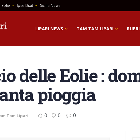
 Eolie
Ipse Dixit
Sicilia News
LIPARI NEWS
TAM TAM LIPARI
RUBRI
 delle Eolie : dom
tanta pioggia
0
0
0
am Tam Lipari