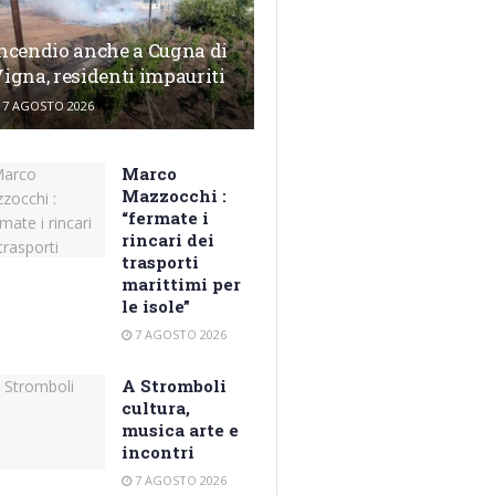
ncendio anche a Cugna di
igna, residenti impauriti
7 AGOSTO 2026
Marco
Mazzocchi :
“fermate i
rincari dei
trasporti
marittimi per
le isole”
7 AGOSTO 2026
A Stromboli
cultura,
musica arte e
incontri
7 AGOSTO 2026