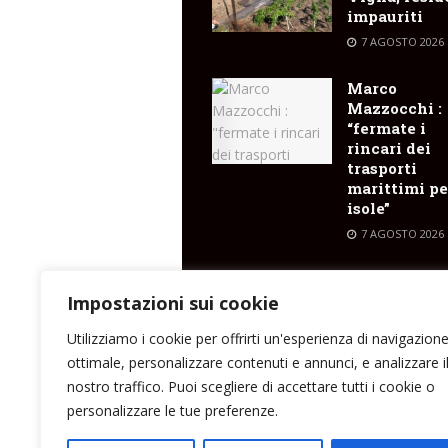
impauriti
7 AGOSTO 2026
Marco
Mazzocchi :
“fermate i
rincari dei
trasporti
marittimi pe
isole”
7 AGOSTO 2026
A Stromboli
cultura, mus
Impostazioni sui cookie
arte e incont
Utilizziamo i cookie per offrirti un'esperienza di navigazion
7 AGOSTO 2026
ottimale, personalizzare contenuti e annunci, e analizzare i
nostro traffico. Puoi scegliere di accettare tutti i cookie o
personalizzare le tue preferenze.