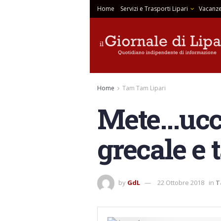
Home
Servizi e Trasporti Lipari
Vacanze
Home
Tam Tam Lipari
Mete…uccio
grecale e 
by
GdL
22 Ottobre 2018
in
T