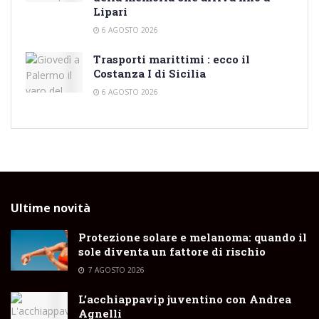
Lipari
6 AGOSTO 2026
Trasporti marittimi : ecco il
Costanza I di Sicilia
6 AGOSTO 2026
Ultime novità
Protezione solare e melanoma: quando il
sole diventa un fattore di rischio
7 AGOSTO 2026
L’acchiappavip juventino con Andrea
Agnelli