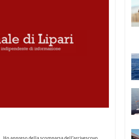
Ho appreso della scomparsa dell’arcivescovo