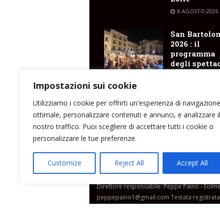
8 AGOSTO 2026
San Bartolo
2026 : il
programma
degli spetta
8 AGOSTO 2026
Impostazioni sui cookie
Pianoconte ,
Utilizziamo i cookie per offrirti un'esperienza di navigazion
nella notte 
ottimale, personalizzare contenuti e annunci, e analizzare i
altro incend
nostro traffico. Puoi scegliere di accettare tutti i cookie o
8 AGOSTO 2026
personalizzare le tue preferenze.
Customize
Reject All
Accept All
Direttore responsabile: Peppe Paino - Eolmed
peppepaino1@gmail.com Testata registrata a