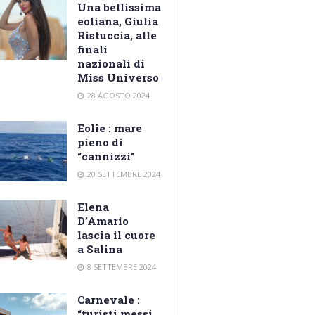
Una bellissima
eoliana, Giulia
Ristuccia, alle
finali
nazionali di
Miss Universo
28 AGOSTO 2024
Eolie : mare
pieno di
“cannizzi”
20 SETTEMBRE 2024
Elena
D’Amario
lascia il cuore
a Salina
8 SETTEMBRE 2024
Carnevale :
“turisti messi