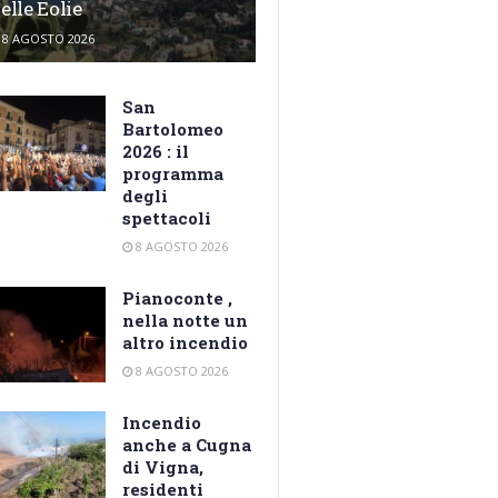
elle Eolie
8 AGOSTO 2026
San
Bartolomeo
2026 : il
programma
degli
spettacoli
8 AGOSTO 2026
Pianoconte ,
nella notte un
altro incendio
8 AGOSTO 2026
Incendio
anche a Cugna
di Vigna,
residenti