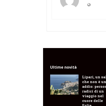
Ultime novità
Lipari, un sa
che non è u
addio: perso
radici di un
viaggio nel
cuore delle
Eolie