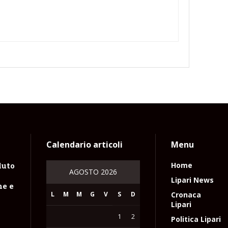
Calendario articoli
Menu
luto
Home
AGOSTO 2026
n
Lipari News
ne e
L
M
M
G
V
S
D
Cronaca
Lipari
1
2
Politica Lipari