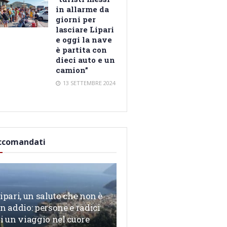
in allarme da
giorni per
lasciare Lipari
e oggi la nave
è partita con
dieci auto e un
camion”
13 SETTEMBRE 2024
ccomandati
ipari, un saluto che non è
n addio: persone e radici
i un viaggio nel cuore