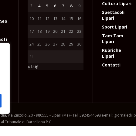
Cultura Lipari
3
4
5
6
7
8
9
Spettacoli
Lipari
10
11
12
13
14
15
16
meo
Sport Lipari
17
18
19
20
21
22
23
Tam Tam
coli
Lipari
24
25
26
27
28
29
30
Rubriche
Lipari
31
e
Contatti
« Lug
un
l
io
ia, via Zinzolo, 20 - 980555 - Lipari (Me) - Tel. 3924544698 e-mail: giornaledil
l Tribunale di Barcellona P.G.