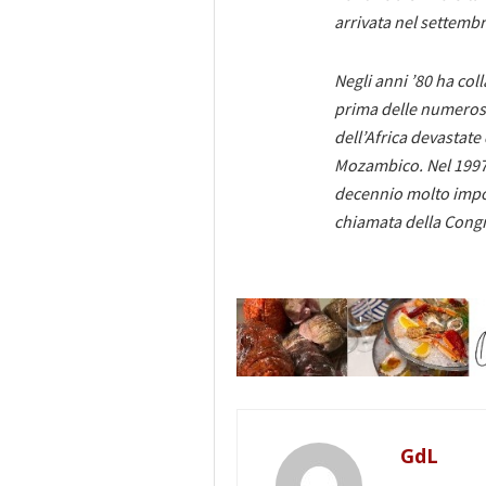
arrivata nel settembr
Negli anni ’80 ha col
prima delle numerose
dell’Africa devastate
Mozambico. Nel 1997 
decennio molto import
chiamata della Congr
GdL