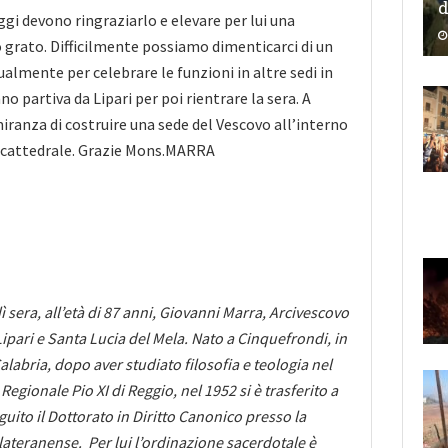
d
gi devono ringraziarlo e elevare per lui una
grato. Difficilmente possiamo dimenticarci di un
almente per celebrare le funzioni in altre sedi in
no partiva da Lipari per poi rientrare la sera. A
miranza di costruire una sede del Vescovo all’interno
ncattedrale. Grazie Mons.MARRA
 sera, all’età di 87 anni, Giovanni Marra, Arcivescovo
ipari e Santa Lucia del Mela. Nato a Cinquefrondi, in
alabria, dopo aver studiato filosofia e teologia nel
Regionale Pio XI di Reggio, nel 1952 si è trasferito a
ito il Dottorato in Diritto Canonico presso la
 lateranense. Per lui l’ordinazione sacerdotale è