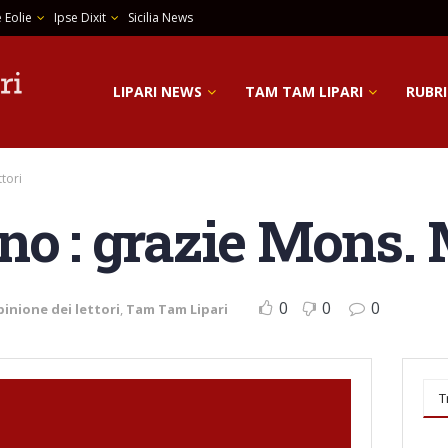
 Eolie
Ipse Dixit
Sicilia News
LIPARI NEWS
TAM TAM LIPARI
RUBRI
ttori
no : grazie Mons. 
0
0
0
pinione dei lettori
,
Tam Tam Lipari
T