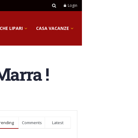
Login
CHE LIPARI
CASA VACANZE
Marra !
rending
Comments
Latest