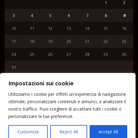
1
2
3
4
5
6
7
8
9
10
11
12
13
14
15
16
17
18
19
20
21
22
23
24
25
26
27
28
29
30
31
« Lug
Impostazioni sui cookie
Menu
Utilizziamo i cookie per offrirti un'esperienza di navigazione
ottimale, personalizzare contenuti e annunci, e analizzare il
Home
nostro traffico. Puoi scegliere di accettare tutti i cookie o
Lipari News
personalizzare le tue preferenze.
Cronaca Lipari
Politica Lipari
Customize
Reject All
Accept All