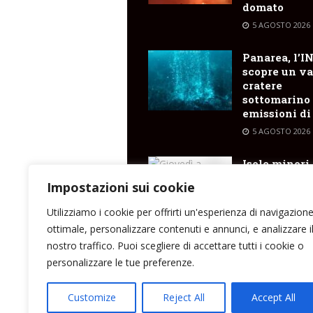
domato
5 AGOSTO 2026
Panarea, l’I
scopre un va
cratere
sottomarino
emissioni di
5 AGOSTO 2026
Isole minori,
giovedì 6 ag
Impostazioni sui cookie
il viaggio
inaugurale d
Utilizziamo i cookie per offrirti un'esperienza di navigazion
Costanza I d
ottimale, personalizzare contenuti e annunci, e analizzare i
Sicilia
nostro traffico. Puoi scegliere di accettare tutti i cookie o
5 AGOSTO 2026
personalizzare le tue preferenze.
Customize
Reject All
Accept All