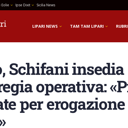
 Eolie
Ipse Dixit
Sicilia News
LIPARI NEWS
TAM TAM LIPARI
RUBRI
 Schifani insedia 
regia operativa: «
ate per erogazione
»