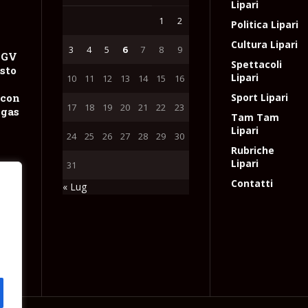
Lipari
1
2
Politica Lipari
Cultura Lipari
3
4
5
6
7
8
9
NGV
Spettacoli
sto
Lipari
10
11
12
13
14
15
16
 con
Sport Lipari
17
18
19
20
21
22
23
 gas
Tam Tam
Lipari
24
25
26
27
28
29
30
Rubriche
Lipari
31
osto
Contatti
« Lug
el
e
i
l