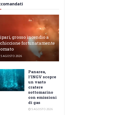
ccomandati
ipari, grosso incendio a
chiccione fortunatamente
domato
5 AGOSTO 2026
Panarea,
l’INGV scopre
un vasto
cratere
sottomarino
con emissioni
di gas
5 AGOSTO 2026