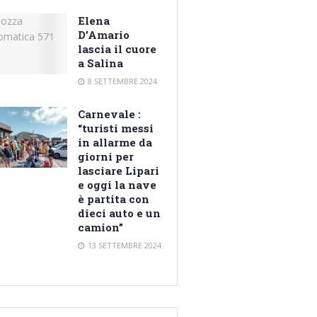
Elena
D’Amario
lascia il cuore
a Salina
8 SETTEMBRE 2024
Carnevale :
“turisti messi
in allarme da
giorni per
lasciare Lipari
e oggi la nave
è partita con
dieci auto e un
camion”
13 SETTEMBRE 2024