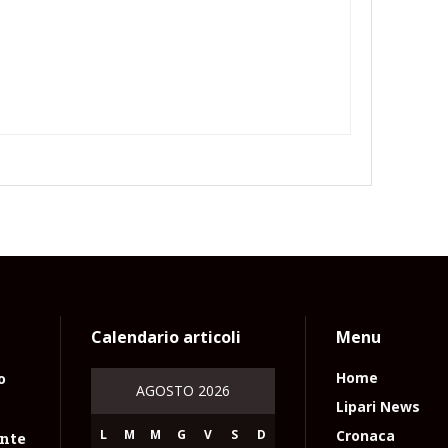
Calendario articoli
Menu
o
Home
AGOSTO 2026
Lipari News
L
M
M
G
V
S
D
Cronaca
nte