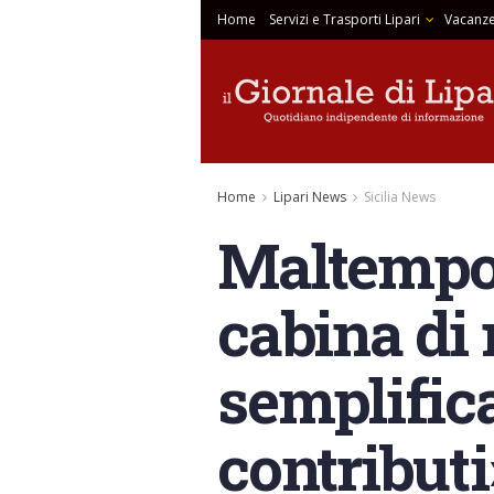
Home
Servizi e Trasporti Lipari
Vacanze
Home
Lipari News
Sicilia News
Maltempo,
cabina di 
semplific
contributi