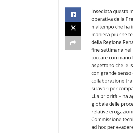
Insediata questa m
operativa della Pr
maltempo che ha in
maniera più che te
della Regione Rena
fine settimana nel 
toccare con mano la
aspettano che le is
con grande senso d
collaborazione tra 
si lavori per compa
«La priorità – ha a
globale delle proc
relative erogazioni
Commissione tecnic
ad hoc per evadere