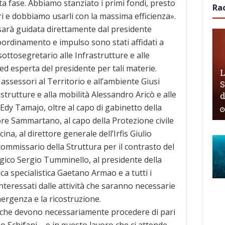
ta fase. Abbiamo stanziato i primi fondi, presto
Ra
ri e dobbiamo usarli con la massima efficienza».
 sarà guidata direttamente dal presidente
oordinamento e impulso sono stati affidati a
sottosegretario alle Infrastrutture e alle
 ed esperta del presidente per tali materie.
L
assessori al Territorio e all’ambiente Giusi
S
astrutture e alla mobilità Alessandro Aricò e alle
 Edy Tamajo, oltre al capo di gabinetto della
re Sammartano, al capo della Protezione civile
ina, al direttore generale dell’Irfis Giulio
commissario della Struttura per il contrasto del
gico Sergio Tumminello, al presidente della
a specialistica Gaetano Armao e a tutti i
interessati dalle attività che saranno necessarie
mergenza e la ricostruzione.
 che devono necessariamente procedere di pari
o Schifani – e in questo lavoro che ci attende