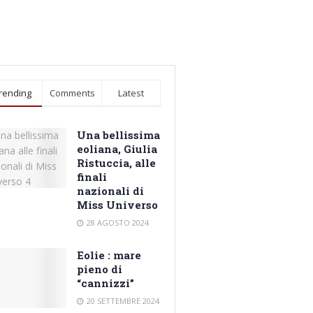
rending
Comments
Latest
Una bellissima
eoliana, Giulia
Ristuccia, alle
finali
nazionali di
Miss Universo
28 AGOSTO 2024
Eolie : mare
pieno di
“cannizzi”
20 SETTEMBRE 2024