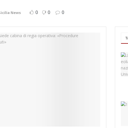
0
0
0
Sicilia News
T