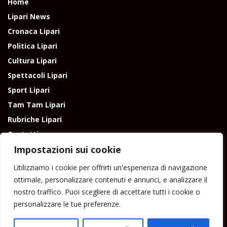
Home
Lipari News
Cronaca Lipari
Politica Lipari
Cultura Lipari
Spettacoli Lipari
Sport Lipari
Tam Tam Lipari
Rubriche Lipari
Contatti
Impostazioni sui cookie
Utilizziamo i cookie per offrirti un'esperienza di navigazione
ottimale, personalizzare contenuti e annunci, e analizzare il
nostro traffico. Puoi scegliere di accettare tutti i cookie o
Direttore responsabile: Peppe Paino - Eolmedia, via Zinzolo, 20 - 980555 -
personalizzare le tue preferenze.
Lipari (Me) - Tel. 3924544698 e-mail: giornaledilipari@gmail.com -
peppepaino1@gmail.com Testata registrata al Tribunale di Barcellona